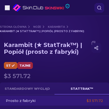
Pistoletów
STRONA GŁÓWNA
NOŻE
KARAMBITA
KARAMBIT (★ STATTRAK™) | POPIÓŁ (PROSTO Z FABRYKI)
Średni poziom
Media of
Karambit (★ StatTrak™) | Popiół (prosto z fabr
Karambit (★ StatTrak™) |
karabinów
Popiół (prosto z fabryki)
karabinów snajperskich
ST
TAJNE
Noże
$3 571.72
rękawiczek
STANDARDOWY WYGLĄD
STATTRAK™
Skrzynki
Prosto z fabryki
$3 571.72
Inne