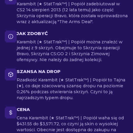
Karambit (★ StatTrak™) | Popiół zadebiutował w
CS2 14 sierpień 2013 (12 lata temu) jako część
Skrzynia operacji Bravo, która została wprowadzona
wraz z aktualizacją "The Arms Deal".
JAK ZDOBYĆ
Karambit (★ StatTrak™) | Popiół można znaleźć w
jednej z 9 skrzyń. Obejmuje to Skrzynia operacji
Bravo, Skrzynia CS:GO 2 i Skrzynia Zimowej
ofensywy. Nie należy do żadnej kolekcji.
SZANSA NA DROP
Rzadkość Karambit (★ StatTrak™) | Popiół to Tajna
(★), co daje szacowaną szansę dropu na poziomie
0,26% podczas otwierania skrzyń. Czyni to ją
najrzadszym typem dropu.
CENA
Cena Karambit (★ StatTrak™) | Popiół waha się od
$431.55 do $3,571.72, co czyni ją skin o wysokiej
wartości. Obecnie jest dostępna do zakupu na