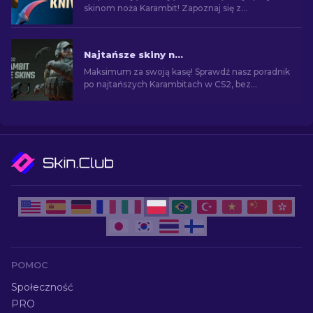
skinom noża Karambit! Zapoznaj się z
rankingiem ekspertów i odkryj najlepsze
ulepszenia dla swojego noża.
Najtańsze skiny noża Karambit w CS2 [2026]
Maksimum za swoją kasę! Sprawdź nasz poradnik
po najtańszych Karambitach w CS2, bez
rezygnowania z jakości i stylu.
POMOC
Społeczność
PRO