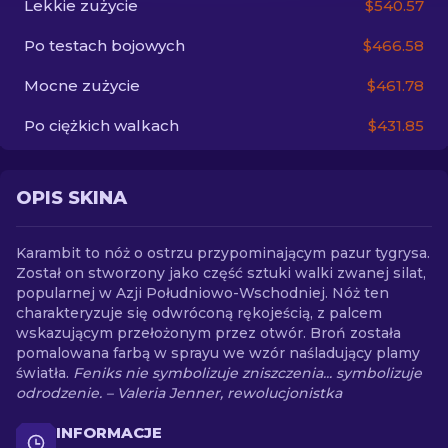
Lekkie zużycie
$540.57
Po testach bojowych
$466.58
PL
Mocne zużycie
$461.78
Po ciężkich walkach
$431.85
OPIS SKINA
Karambit to nóż o ostrzu przypominającym pazur tygrysa.
Został on stworzony jako część sztuki walki zwanej silat,
popularnej w Azji Południowo-Wschodniej. Nóż ten
charakteryzuje się odwróconą rękojeścią, z palcem
wskazującym przełożonym przez otwór. Broń została
pomalowana farbą w sprayu we wzór naśladujący plamy
światła.
Feniks nie symbolizuje zniszczenia... symbolizuje
odrodzenie. – Valeria Jenner, rewolucjonistka
INFORMACJE