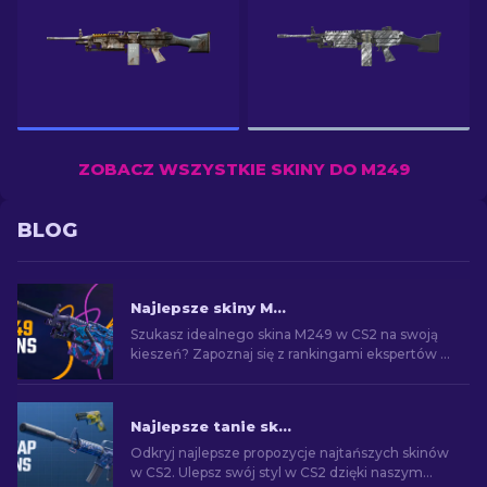
ZOBACZ WSZYSTKIE SKINY DO M249
BLOG
Najlepsze skiny M249 w CS2 na każdą kieszeń
Szukasz idealnego skina M249 w CS2 na swoją
kieszeń? Zapoznaj się z rankingami ekspertów i
znajdź idealne ulepszenie kosmetyczne dla
swojej broni.
Najlepsze tanie skiny w CS2 [2026]
Odkryj najlepsze propozycje najtańszych skinów
w CS2. Ulepsz swój styl w CS2 dzięki naszym