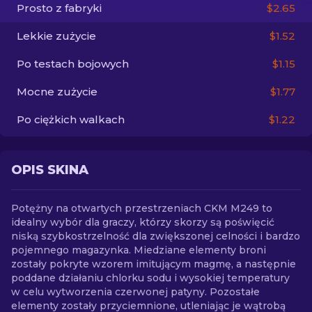
Prosto z fabryki
$2.65
PL
Lekkie zużycie
$1.52
Po testach bojowych
$1.15
Mocne zużycie
$1.77
Po ciężkich walkach
$1.22
OPIS SKINA
Potężny na otwartych przestrzeniach CKM M249 to
idealny wybór dla graczy, którzy skorzy są poświęcić
niską szybkostrzelność dla zwiększonej celności i bardzo
pojemnego magazynka. Miedziane elementy broni
zostały pokryte wzorem imitującym magmę, a następnie
poddane działaniu chlorku sodu i wysokiej temperatury
w celu wytworzenia czerwonej patyny. Pozostałe
elementy zostały przyciemnione, utleniając je wątrobą