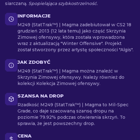
siarczaną.
Spopielająca szybkostrzelność.
INFORMACJE
M249 (StatTrak™) | Magma zadebiutował w CS2 18
grudzień 2013 (12 lata temu) jako część Skrzynia
Zimowej ofensywy, która została wprowadzona
wraz z aktualizacją "Winter Offensive". Projekt
został stworzony przez artystę społeczności "Algis".
JAK ZDOBYĆ
M249 (StatTrak™) | Magma można znaleźć w
Skrzynia Zimowej ofensywy. Należy również do
kolekcji Kolekcja Zimowej ofensywy.
SZANSA NA DROP
Rzadkość M249 (StatTrak™) | Magma to Mil-Spec
Grade, co daje szacowaną szansę dropu na
poziomie 79.92% podczas otwierania skrzyń. To
sprawia, że jest powszechny drop.
CENA