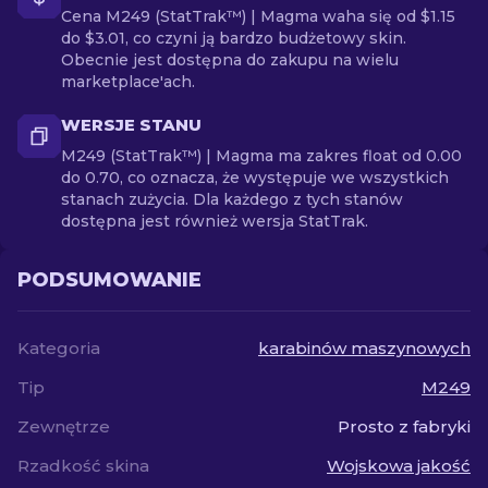
Cena M249 (StatTrak™) | Magma waha się od $1.15
do $3.01, co czyni ją bardzo budżetowy skin.
Obecnie jest dostępna do zakupu na wielu
marketplace'ach.
WERSJE STANU
M249 (StatTrak™) | Magma ma zakres float od 0.00
do 0.70, co oznacza, że występuje we wszystkich
stanach zużycia. Dla każdego z tych stanów
dostępna jest również wersja StatTrak.
PODSUMOWANIE
Kategoria
karabinów maszynowych
Tip
M249
Zewnętrze
Prosto z fabryki
Rzadkość skina
Wojskowa jakość