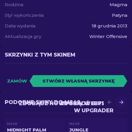
Rodzina
Magma
Styl wykończenia
Patyna
Data wydania
18 grudnia 2013
Aktualizacja gry
Winter Offensive
SKRZYNKI Z TYM SKINEM
ZAMÓW
STWÓRZ WŁASNĄ SKRZYNKĘ
PODOBNE SKINY DO M249
ZDOBĄDŹ NOWY SKIN W BITWIE
ZDOBĄDŹ LEPSZY SKIN
W UPGRADER
M249
M249
MIDNIGHT PALM
JUNGLE