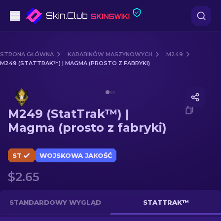
Pistoletów
STRONA GŁÓWNA
KARABINÓW MASZYNOWYCH
M249
M249 (STATTRAK™) | MAGMA (PROSTO Z FABRYKI)
Średni poziom
Media of
M249 (StatTrak™) | Magma (prosto z fabryki)
karabinów
M249 (StatTrak™) |
karabinów snajperskich
Magma (prosto z fabryki)
Noże
ST
WOJSKOWA JAKOŚĆ
rękawiczek
$2.65
Skrzynki
STANDARDOWY WYGLĄD
STATTRAK™
Inne