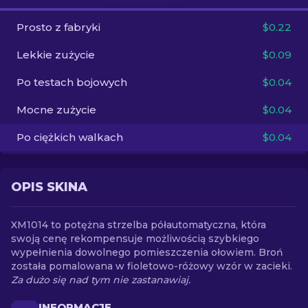
Prosto z fabryki
$0.22
PL
Lekkie zużycie
$0.09
Po testach bojowych
$0.04
Mocne zużycie
$0.04
Po ciężkich walkach
$0.04
OPIS SKINA
XM1014 to potężna strzelba półautomatyczna, która
swoją cenę rekompensuje możliwością szybkiego
wypełnienia dowolnego pomieszczenia ołowiem. Broń
została pomalowana w fioletowo-różowy wzór w zacieki.
Za dużo się nad tym nie zastanawiaj.
INFORMACJE