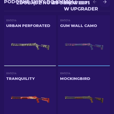
PODOBNE SKINY DO XM1014
ZDOBĄDŹ NOWY SKIN W BITWIE
ZDOBĄDŹ LEPSZY SKIN
W UPGRADER
XM1014
XM1014
URBAN PERFORATED
GUM WALL CAMO
XM1014
XM1014
TRANQUILITY
MOCKINGBIRD