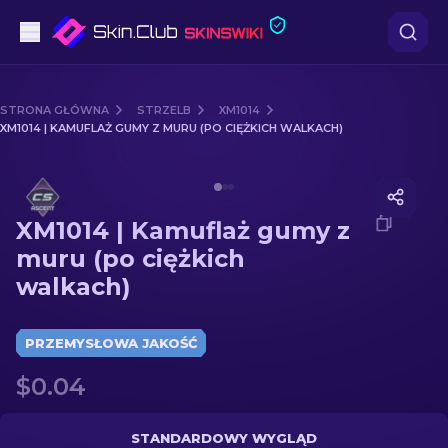
Pistoletów
STRONA GŁÓWNA
STRZELB
XM1014
XM1014 | KAMUFLAŻ GUMY Z MURU (PO CIĘŻKICH WALKACH)
Średni poziom
Media of
XM1014 | Kamuflaż gumy z muru (po ciężkich
karabinów
XM1014 | Kamuflaż gumy z
karabinów snajperskich
muru (po ciężkich
walkach)
Noże
rękawiczek
PRZEMYSŁOWA JAKOŚĆ
$0.04
Skrzynki
Inne
STANDARDOWY WYGLĄD