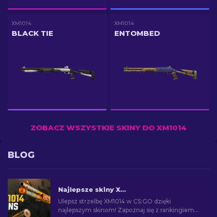
XM1014
XM1014
BLACK TIE
ENTOMBED
ZOBACZ WSZYSTKIE SKINY DO XM1014
BLOG
Najlepsze skiny XM1014 w CS2 [2026]
Ulepsz strzelbę XM1014 w CS:GO dzięki
najlepszym skinom! Zapoznaj się z rankingiem