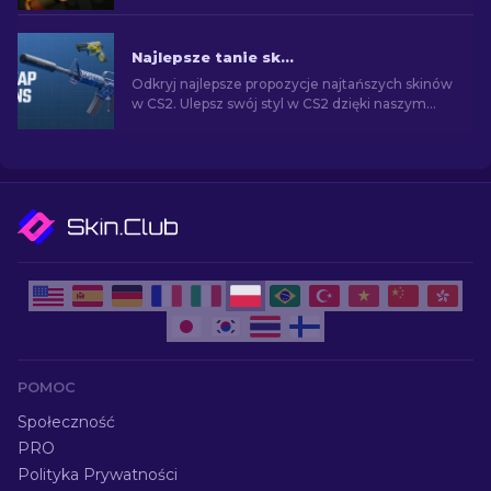
ekspertów i znajdź idealne kosmetyczne
ulepszenie dla swojej broni.
Najlepsze tanie skiny w CS2 [2026]
Odkryj najlepsze propozycje najtańszych skinów
w CS2. Ulepsz swój styl w CS2 dzięki naszym
eksperckim wyborom najlepszych dostępnych
tanich skórek.
POMOC
Społeczność
PRO
Polityka Prywatności