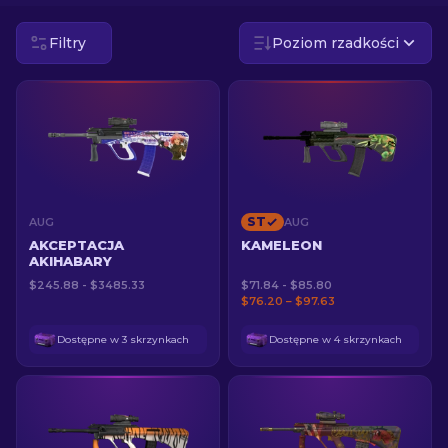
Filtry
Poziom rzadkości
PL
ST
AUG
AUG
AKCEPTACJA
KAMELEON
AKIHABARY
$245.88 - $3485.33
$71.84 - $85.80
$76.20 – $97.63
Dostępne w 3 skrzynkach
Dostępne w 4 skrzynkach