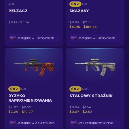
SV
AUG
AUG
PEŁZACZ
SKAZANY
$0.13 - $1.04
$0.04 - $7.55
$13.95 – $188.43
Dostępne w 1 skrzynkach
Dostępne w 1 skrzynkach
SV
SV
AUG
AUG
RYZYKO
STALOWY STRAŻNIK
NAPROMIENIOWANIA
$2.02 - $8.59
$0.04 - $1.54
$2.29 – $10.27
$0.07 – $2.52
Dostępne w 2 skrzynkach
Brak dostępnych skrzynek