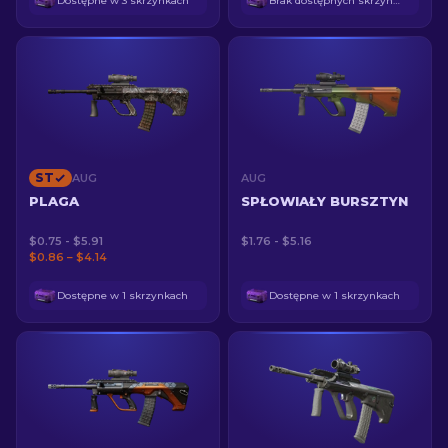
Dostępne w 3 skrzynkach
Brak dostępnych skrzynek
ST
AUG
AUG
PLAGA
SPŁOWIAŁY BURSZTYN
$0.75 - $5.91
$1.76 - $5.16
$0.86 – $4.14
Dostępne w 1 skrzynkach
Dostępne w 1 skrzynkach