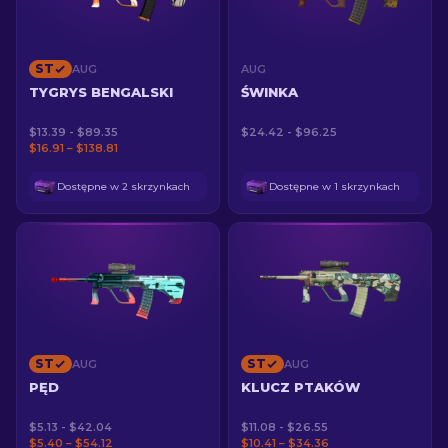
ST
AUG
AUG
TYGRYS BENGALSKI
ŚWINKA
$13.39 - $89.35
$24.42 - $96.25
$16.91 – $138.81
Dostępne w 2 skrzynkach
Dostępne w 1 skrzynkach
ST
ST
AUG
AUG
PĘD
KLUCZ PTAKÓW
$5.13 - $42.04
$11.08 - $26.55
$5.40 – $54.12
$10.41 – $34.36