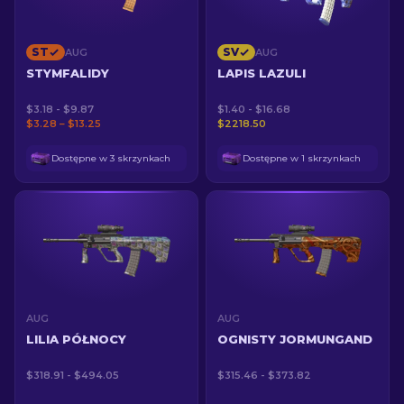
ST
SV
AUG
AUG
STYMFALIDY
LAPIS LAZULI
$3.18 - $9.87
$1.40 - $16.68
$3.28 – $13.25
$2218.50
Dostępne w 3 skrzynkach
Dostępne w 1 skrzynkach
AUG
AUG
LILIA PÓŁNOCY
OGNISTY JORMUNGAND
$318.91 - $494.05
$315.46 - $373.82