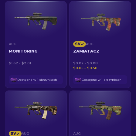
SV
AUG
AUG
MONITORING
ZAMIATACZ
$1.62 - $2.01
$0.02 - $0.08
$0.05 – $0.50
Dostępne w 1 skrzynkach
Dostępne w 1 skrzynkach
SV
AUG
AUG