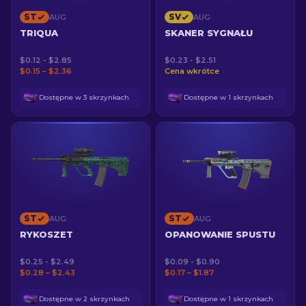
ST
SV
AUG
AUG
TRIQUA
SKANER SYGNAŁU
$0.12 - $2.85
$0.23 - $2.51
$0.15 – $2.36
Cena wkrótce
Dostępne w 3 skrzynkach
Dostępne w 1 skrzynkach
ST
ST
AUG
AUG
RYKOSZET
OPANOWANIE SPUSTU
$0.25 - $2.49
$0.09 - $0.90
$0.28 – $2.43
$0.17 – $1.87
Dostępne w 2 skrzynkach
Dostępne w 1 skrzynkach