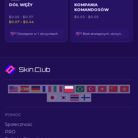
DÓŁ WĘŻY
KOMPANIA
KOMANDOSÓW
$0.05 - $0.37
$0.03 - $0.05
$0.07 – $0.44
Dostępne w 1 skrzynkach
Brak dostępnych skrzynek
POMOC
Społeczność
PRO