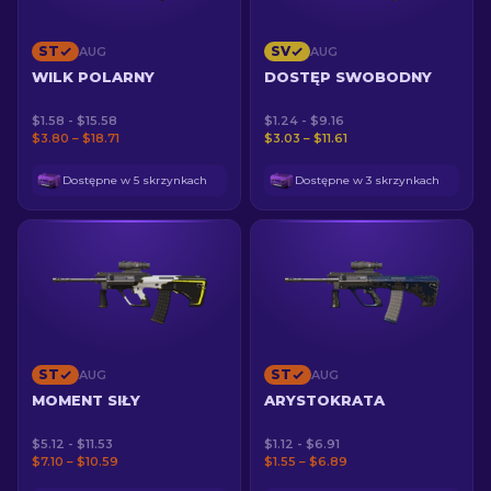
ST
SV
AUG
AUG
WILK POLARNY
DOSTĘP SWOBODNY
$1.58 - $15.58
$1.24 - $9.16
$3.80 – $18.71
$3.03 – $11.61
Dostępne w 5 skrzynkach
Dostępne w 3 skrzynkach
ST
ST
AUG
AUG
MOMENT SIŁY
ARYSTOKRATA
$5.12 - $11.53
$1.12 - $6.91
$7.10 – $10.59
$1.55 – $6.89