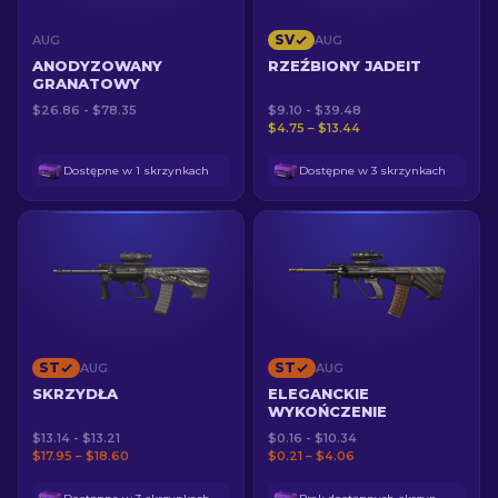
SV
AUG
AUG
ANODYZOWANY
RZEŹBIONY JADEIT
GRANATOWY
$26.86 - $78.35
$9.10 - $39.48
$4.75 – $13.44
Dostępne w 1 skrzynkach
Dostępne w 3 skrzynkach
ST
ST
AUG
AUG
SKRZYDŁA
ELEGANCKIE
WYKOŃCZENIE
$13.14 - $13.21
$0.16 - $10.34
$17.95 – $18.60
$0.21 – $4.06