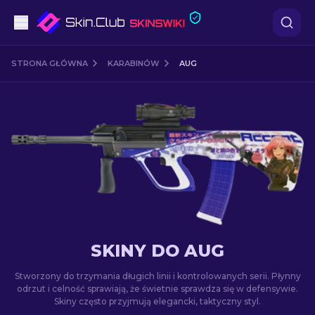
Pistoletów
STRONA GŁÓWNA
KARABINÓW
AUG
Średni poziom
karabinów
karabinów snajperskich
Noże
rękawiczek
SKINY DO AUG
Skrzynki
Stworzony do trzymania długich linii i kontrolowanych serii. Płynny
odrzut i celność sprawiają, że świetnie sprawdza się w defensywie.
Skiny często przyjmują elegancki, taktyczny styl.
Inne