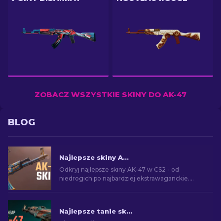
ZOBACZ WSZYSTKIE SKINY DO AK-47
BLOG
Najlepsze skiny AK-47 w CS2: Od tanich do drogich
Odkryj najlepsze skiny AK-47 w CS2 - od
niedrogich po najbardziej ekstrawaganckie.
Znajdź idealny dodatek wśród najlepszych
skórek AK-47 w CS2.
Najlepsze tanie skiny AK-47 w CS2 poniżej 10 USD