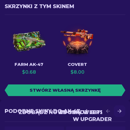
SKRZYNKI Z TYM SKINEM
FARM AK-47
COVERT
$
0.68
$
8.00
STWÓRZ WŁASNĄ SKRZYNKĘ
PODOBNE SKINY DO AK-47
ZDOBĄDŹ NOWY SKIN W BITWIE
ZDOBĄDŹ LEPSZY SKIN
W UPGRADER