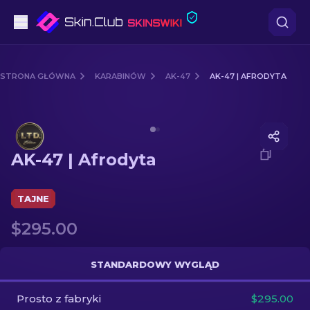
Pistoletów
STRONA GŁÓWNA
KARABINÓW
AK-47
AK-47 | AFRODYTA
Średni poziom
Media of
AK-47 | Afrodyta
karabinów
AK-47 | Afrodyta
karabinów snajperskich
Noże
TAJNE
$295.00
rękawiczek
Skrzynki
STANDARDOWY WYGLĄD
Prosto z fabryki
Inne
$295.00