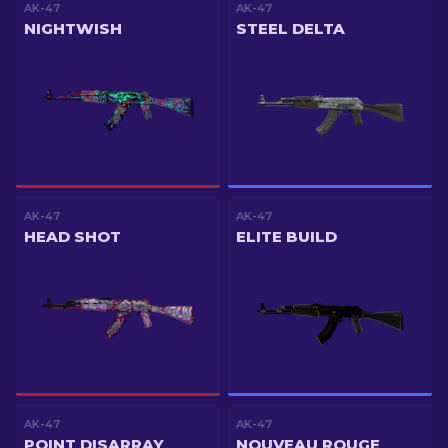
AK-47
AK-47
NIGHTWISH
STEEL DELTA
AK-47
AK-47
HEAD SHOT
ELITE BUILD
AK-47
AK-47
POINT DISARRAY
NOUVEAU ROUGE