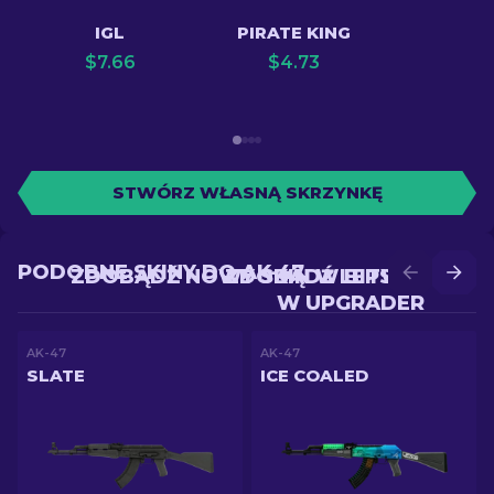
IGL
PIRATE KING
$
7.66
$
4.73
STWÓRZ WŁASNĄ SKRZYNKĘ
PODOBNE SKINY DO AK-47
ZDOBĄDŹ NOWY SKIN W BITWIE
ZDOBĄDŹ LEPSZY SKIN
W UPGRADER
AK-47
AK-47
SLATE
ICE COALED