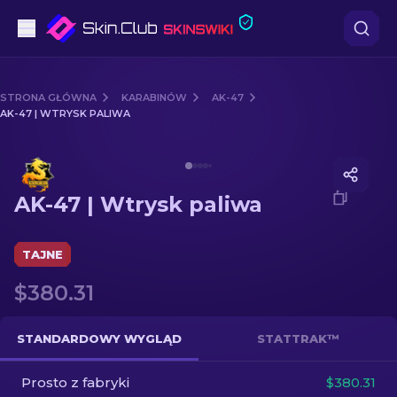
Pistoletów
STRONA GŁÓWNA
KARABINÓW
AK-47
AK-47 | WTRYSK PALIWA
Średni poziom
Media of
AK-47 | Wtrysk paliwa
karabinów
AK-47 | Wtrysk paliwa
karabinów snajperskich
Noże
TAJNE
$380.31
rękawiczek
Skrzynki
STANDARDOWY WYGLĄD
STATTRAK™
Prosto z fabryki
Inne
$380.31