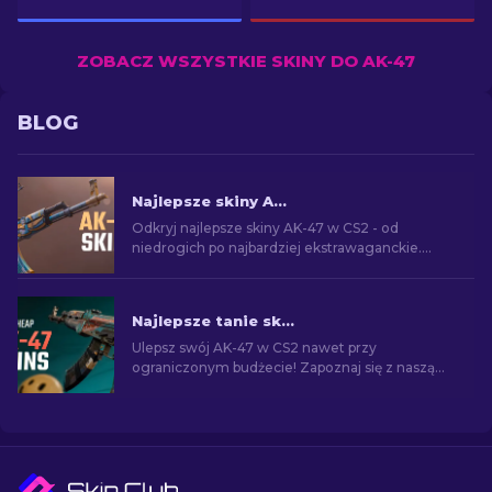
ZOBACZ WSZYSTKIE SKINY DO AK-47
BLOG
Najlepsze skiny AK-47 w CS2: Od tanich do drogich
Odkryj najlepsze skiny AK-47 w CS2 - od
niedrogich po najbardziej ekstrawaganckie.
Znajdź idealny dodatek wśród najlepszych
skórek AK-47 w CS2.
Najlepsze tanie skiny AK-47 w CS2 poniżej 10 USD
Ulepsz swój AK-47 w CS2 nawet przy
ograniczonym budżecie! Zapoznaj się z naszą
listą i znajdź najlepsze niedrogie skiny AK-47
poniżej 10 dolarów.