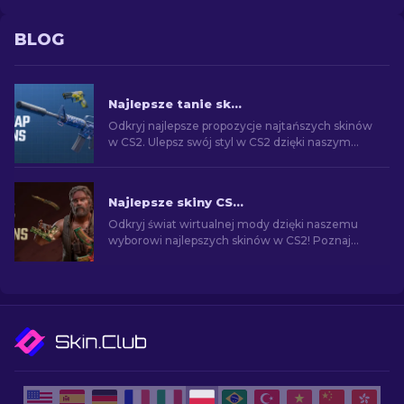
BLOG
Najlepsze tanie skiny w CS2 [2026]
Odkryj najlepsze propozycje najtańszych skinów
w CS2. Ulepsz swój styl w CS2 dzięki naszym
eksperckim wyborom najlepszych dostępnych
tanich skórek.
Najlepsze skiny CS2 [2026]
Odkryj świat wirtualnej mody dzięki naszemu
wyborowi najlepszych skinów w CS2! Poznaj
świat stylu i wartości dzięki najlepszym skórkom
na rynku CS2.