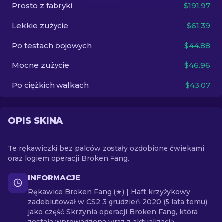
Prosto z fabryki
$191.97
PL
Lekkie zużycie
$61.39
Po testach bojowych
$44.88
Mocne zużycie
$46.96
Po ciężkich walkach
$43.07
OPIS SKINA
Te rękawiczki bez palców zostały ozdobione ćwiekami
oraz logiem operacji Broken Fang.
INFORMACJE
Rękawice Broken Fang (★) | Haft krzyżykowy
zadebiutował w CS2 3 grudzień 2020 (5 lata temu)
jako część Skrzynia operacji Broken Fang, która
została wprowadzona wraz z aktualizacją