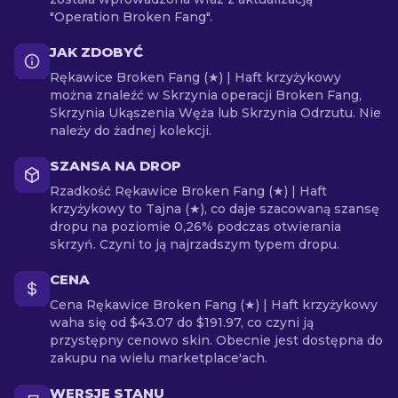
"Operation Broken Fang".
JAK ZDOBYĆ
Rękawice Broken Fang (★) | Haft krzyżykowy
można znaleźć w Skrzynia operacji Broken Fang,
Skrzynia Ukąszenia Węża lub Skrzynia Odrzutu. Nie
należy do żadnej kolekcji.
SZANSA NA DROP
Rzadkość Rękawice Broken Fang (★) | Haft
krzyżykowy to Tajna (★), co daje szacowaną szansę
dropu na poziomie 0,26% podczas otwierania
skrzyń. Czyni to ją najrzadszym typem dropu.
CENA
Cena Rękawice Broken Fang (★) | Haft krzyżykowy
waha się od $43.07 do $191.97, co czyni ją
przystępny cenowo skin. Obecnie jest dostępna do
zakupu na wielu marketplace'ach.
WERSJE STANU