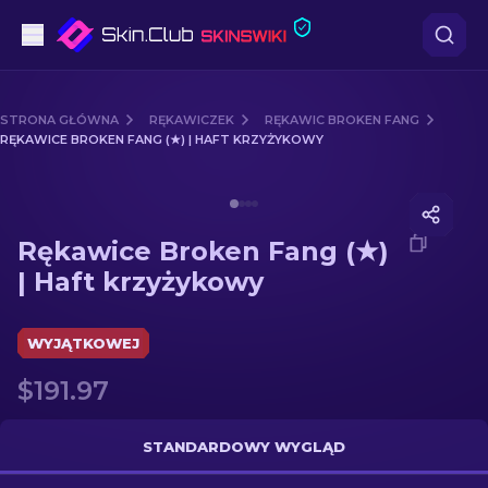
Pistoletów
STRONA GŁÓWNA
RĘKAWICZEK
RĘKAWIC BROKEN FANG
RĘKAWICE BROKEN FANG (★) | HAFT KRZYŻYKOWY
Średni poziom
Media of
Rękawice Broken Fang (★) | Haft krzyżykow
karabinów
Rękawice Broken Fang (★)
karabinów snajperskich
| Haft krzyżykowy
Noże
WYJĄTKOWEJ
rękawiczek
$191.97
Skrzynki
STANDARDOWY WYGLĄD
Inne