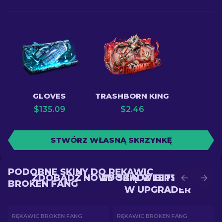
GLOVES
TRASHBORN KING
$
135.09
$
2.46
STWÓRZ WŁASNĄ SKRZYNKĘ
PODOBNE SKINY DO RĘKAWIC
ZDOBĄDŹ NOWY SKIN W BITWIE
ZDOBĄDŹ LEPSZY SKIN
BROKEN FANG
W UPGRADER
RĘKAWIC BROKEN FANG
RĘKAWIC BROKEN FANG