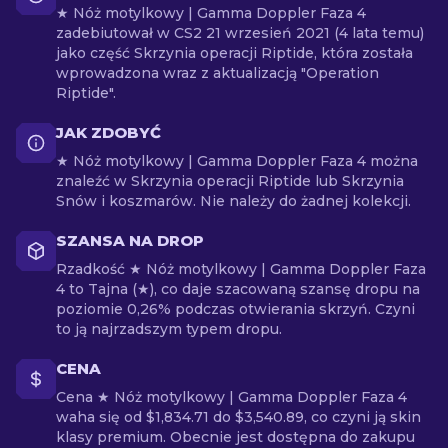
★ Nóż motylkowy | Gamma Doppler Faza 4
zadebiutował w CS2 21 wrzesień 2021 (4 lata temu)
jako część Skrzynia operacji Riptide, która została
wprowadzona wraz z aktualizacją "Operation
Riptide".
JAK ZDOBYĆ
★ Nóż motylkowy | Gamma Doppler Faza 4 można
znaleźć w Skrzynia operacji Riptide lub Skrzynia
Snów i koszmarów. Nie należy do żadnej kolekcji.
SZANSA NA DROP
Rzadkość ★ Nóż motylkowy | Gamma Doppler Faza
4 to Tajna (★), co daje szacowaną szansę dropu na
poziomie 0,26% podczas otwierania skrzyń. Czyni
to ją najrzadszym typem dropu.
CENA
Cena ★ Nóż motylkowy | Gamma Doppler Faza 4
waha się od $1,834.71 do $3,540.89, co czyni ją skin
klasy premium. Obecnie jest dostępna do zakupu