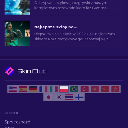
Odkryj świat stylowej rozgrywki z naszym
kompletnym przewodnikiem faz Gamma
Doppler w CS2. Poznaj niesamowite skiny i
wybierz najlepsze!
Najlepsze skiny noża motylkowego do kupienia w CS2 [2026]
Ulepsz swoją kolekcję w CS2 dzięki najlepszym
skinom Noża motylkowego! Zapoznaj się z
naszym rankingiem i odkryj topowe dodatki
kosmetyczne dla noża.
POMOC
Społeczność