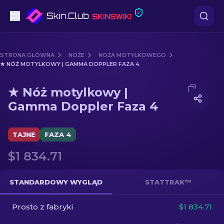
Pistoletów
STRONA GŁÓWNA
NOŻE
NOŻA MOTYLKOWEGO
★ NÓŻ MOTYLKOWY | GAMMA DOPPLER FAZA 4
Średni poziom
Media of
★ Nóż motylkowy | Gamma Doppler Faza 4
★ Nóż motylkowy |
karabinów
Gamma Doppler Faza 4
karabinów snajperskich
TAJNE
FAZA 4
Noże
$1 834.71
rękawiczek
STANDARDOWY WYGLĄD
STATTRAK™
Skrzynki
Prosto z fabryki
$1 834.71
Inne