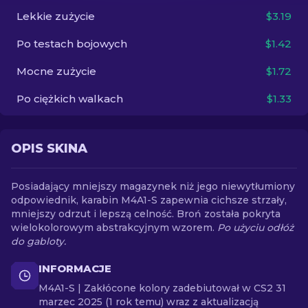
Lekkie zużycie
$3.19
PL
Po testach bojowych
$1.42
Mocne zużycie
$1.72
Po ciężkich walkach
$1.33
OPIS SKINA
Posiadający mniejszy magazynek niż jego niewytłumiony
odpowiednik, karabin M4A1-S zapewnia cichsze strzały,
mniejszy odrzut i lepszą celność. Broń została pokryta
wielokolorowym abstrakcyjnym wzorem.
Po użyciu odłóż
do gabloty.
INFORMACJE
M4A1-S | Zakłócone kolory zadebiutował w CS2 31
marzec 2025 (1 rok temu) wraz z aktualizacją