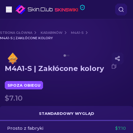
Pistoletów
STRONA GŁÓWNA
KARABINÓW
M4A1-S
M4A1-S | ZAKŁÓCONE KOLORY
Średni poziom
Media of
M4A1-S | Zakłócone kolory
karabinów
M4A1-S | Zakłócone kolory
karabinów snajperskich
Noże
SPOZA OBIEGU
$7.10
rękawiczek
Skrzynki
STANDARDOWY WYGLĄD
Prosto z fabryki
Inne
$7.10