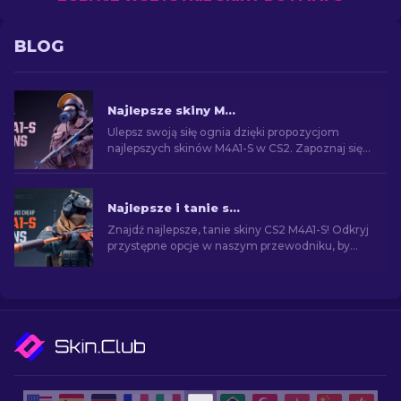
BLOG
Najlepsze skiny M4A1-S w CS2 [2026]
Ulepsz swoją siłę ognia dzięki propozycjom
najlepszych skinów M4A1-S w CS2. Zapoznaj się z
galerią projektów i znajdź idealne uzupełnienie
arsenału!
Najlepsze i tanie skiny M4A1-S w CS2 [2026]
Znajdź najlepsze, tanie skiny CS2 M4A1-S! Odkryj
przystępne opcje w naszym przewodniku, by
ulepszyć broń bez nadmiernych kosztów.