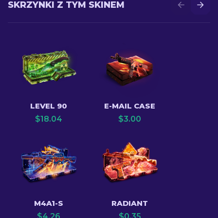
SKRZYNKI Z TYM SKINEM
LEVEL 90
E-MAIL CASE
$
18.04
$
3.00
M4A1-S
RADIANT
$
4.26
$
0.35