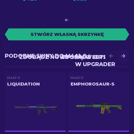
STWÓRZ WŁASNĄ SKRZYNKĘ
PODOBNE SKINY DO M4A1-S
ZDOBĄDŹ NOWY SKIN W BITWIE
ZDOBĄDŹ LEPSZY SKIN
W UPGRADER
M4A1-S
M4A1-S
LIQUIDATION
EMPHOROSAUR-S