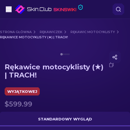
Pistoletów
STRONA GŁÓWNA
RĘKAWICZEK
RĘKAWIC MOTOCYKLISTY
RĘKAWICE MOTOCYKLISTY (★) | TRACH!
Średni poziom
Media of
Rękawice motocyklisty (★) | TRACH!
karabinów
Rękawice motocyklisty (★)
karabinów snajperskich
| TRACH!
Noże
WYJĄTKOWEJ
rękawiczek
$599.99
Skrzynki
STANDARDOWY WYGLĄD
Inne