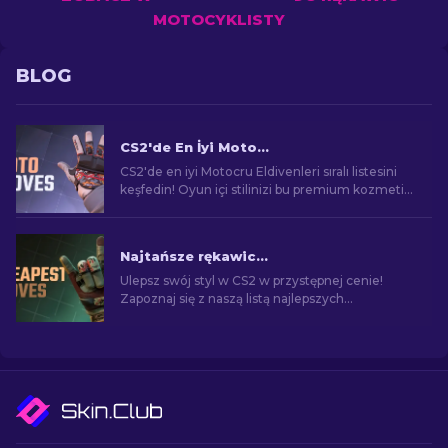
MOTOCYKLISTY
BLOG
CS2'de En İyi Motorcu Eldivenleri: Sıralı Liste [2025]
CS2'de en iyi Motocru Eldivenleri sıralı listesini
keşfedin! Oyun içi stilinizi bu premium kozmetik
öğelerle yükseltin, sizin için sıralandı.
Najtańsze rękawice w CS2: Pełna lista [2026]
Ulepsz swój styl w CS2 w przystępnej cenie!
Zapoznaj się z naszą listą najlepszych
najtańszych rękawic w grze i wzbogać swój
wizerunek na polu walki.