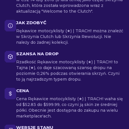
Clutch, która została wprowadzona wraz z
aktualizacją "Welcome to the Clutch".
JAK ZDOBYĆ
Rękawice motocyklisty (★) | TRACH! można znaleźć
w Skrzynia Clutch lub Skrzynia Rewolucji. Nie
należy do żadnej kolekcji.
SZANSA NA DROP
Rzadkość Rękawice motocyklisty (★) | TRACH! to
Tajna (★), co daje szacowaną szansę dropu na
poziomie 0,26% podczas otwierania skrzyń. Czyni
to ją najrzadszym typem dropu.
CENA
Cena Rękawice motocyklisty (★) | TRACH! waha się
od $52.83 do $599.99, co czyni ją skin ze średniej
półki. Obecnie jest dostępna do zakupu na wielu
marketplace'ach.
WERSJE STANU