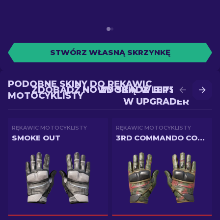
STWÓRZ WŁASNĄ SKRZYNKĘ
PODOBNE SKINY DO RĘKAWIC
ZDOBĄDŹ NOWY SKIN W BITWIE
ZDOBĄDŹ LEPSZY SKIN
MOTOCYKLISTY
W UPGRADER
RĘKAWIC MOTOCYKLISTY
RĘKAWIC MOTOCYKLISTY
SMOKE OUT
3RD COMMANDO COMPANY