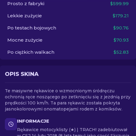
Prosto z fabryki
$599.99
PL
Lekkie zużycie
$179.21
Po testach bojowych
$90.76
Mocne zużycie
$70.93
Po ciężkich walkach
$52.83
OPIS SKINA
Te masywne rękawice o wzmocnionym śródręczu
ochronią ręce noszącego po zetknięciu się z jezdnią przy
prędkości 100 km/h. Ta para rękawic została pokryta
jasnokolorowymi onomatopejami rodem z komiksów.
INFORMACJE
Rękawice motocyklisty (★) | TRACH! zadebiutował
w CS2 14 luty 2018 (8 lata temu) jako część Skrzynia