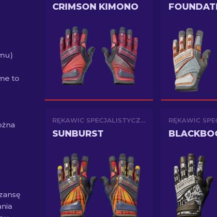
CRIMSON KIMONO
FOUNDAT
emu)
me to
RĘKAWIC SPECJALISTYCZNYCH
ożna
SUNBURST
BLACKBO
szansę
nia