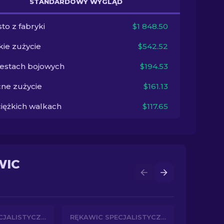
STANDARDOWY WYGLĄD
to z fabryki
$1 848.50
kie zużycie
$542.52
testach bojowych
$194.53
ne zużycie
$161.13
ciężkich walkach
$117.65
WIC
RĘKAWIC SPECJALISTYCZNYCH
RĘKAWIC SPECJALISTYCZNYCH