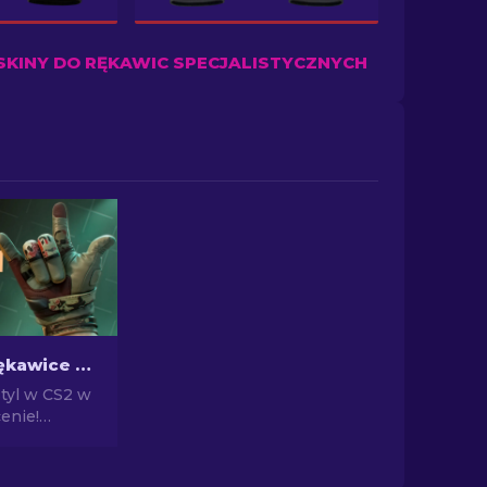
SKINY DO RĘKAWIC SPECJALISTYCZNYCH
Najtańsze rękawice w CS2: Pełna lista [2026]
styl w CS2 w
enie!
z naszą listą
najtańszych
ze i wzbogać