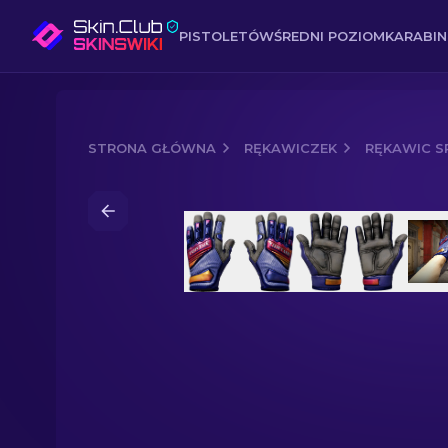
PISTOLETÓW
ŚREDNI POZIOM
KARABI
STRONA GŁÓWNA
RĘKAWICZEK
RĘKAWIC S
Media of
Rękawice specjalistyczne (★)