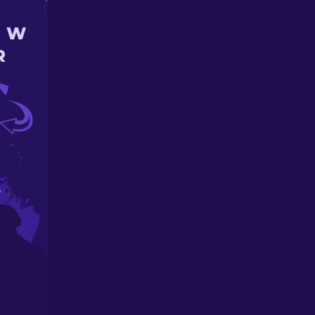
N W
R
W