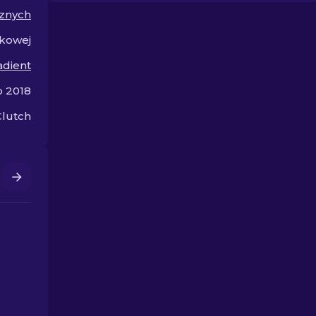
znajdź idealną parę, która
swój wizerun
cznych
poprawi Twój styl.
walki.
kowej
adient
o 2018
Clutch