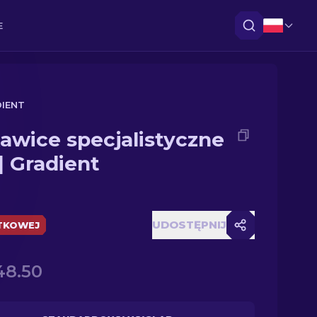
E
DIENT
awice specjalistyczne
 | Gradient
UDOSTĘPNIJ
TKOWEJ
48.50