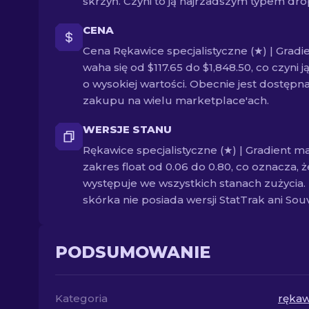
skrzyń. Czyni to ją najrzadszym typem dro
CENA
Cena Rękawice specjalistyczne (★) | Gradi
waha się od $117.65 do $1,848.50, co czyni ją
o wysokiej wartości. Obecnie jest dostępn
zakupu na wielu marketplace'ach.
WERSJE STANU
Rękawice specjalistyczne (★) | Gradient m
zakres float od 0.06 do 0.80, co oznacza, ż
występuje we wszystkich stanach zużycia.
skórka nie posiada wersji StatTrak ani Souv
PODSUMOWANIE
Kategoria
rękaw