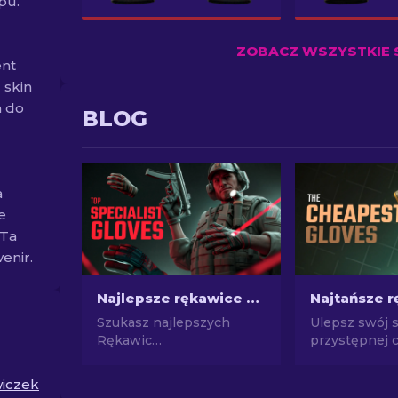
pu.
ZOBACZ WSZYSTKIE 
ent
 skin
a do
BLOG
a
e
 Ta
enir.
Najlepsze rękawice Specialist do użycia w CS2: ranking
Szukasz najlepszych
Ulepsz swój 
Rękawic
przystępnej c
Specjalistycznych w CS2?
Zapoznaj się 
Ciekawi Cię ich ranking?
najlepszych 
iczek
Poznaj nasz przewodnik i
rękawic w gr