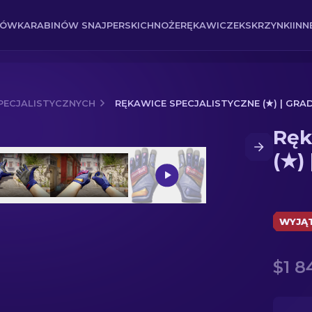
NÓW
KARABINÓW SNAJPERSKICH
NOŻE
RĘKAWICZEK
SKRZYNKI
INN
PECJALISTYCZNYCH
RĘKAWICE SPECJALISTYCZNE (★) | GRA
Ręk
 | Gradient
(★)
WYJĄ
$1 8