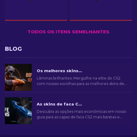
TODOS OS ITENS SEMELHANTES
BLOG
Os melhores skins para facas Bowie no CS2
Lâminas brilhantes: Mergulhe na elite do CS2
com nossas escolhas para as melhores skins de
faca Bowie. Melhore seu arsenal com estilo e
precisão mortal!
As skins de faca CS2 mais baratas [2026]
Descubra as opções mais econômicas em nosso
guia para as capas de faca CS2 mais baratas e
eleve seu estilo de jogo sem gastar muito!