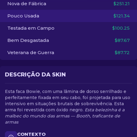
Nova de Fábrica
$251.21
PT-BR
Pouco Usada
$121.34
Testada em Campo
$100.25
Bem Desgastada
$87.67
Veterana de Guerra
$87.72
DESCRIÇÃO DA SKIN
Esta faca Bowie, com uma lâmina de dorso serrilhado e
perfeitamente fixada em seu cabo, foi projetada para uso
intensivo em situações brutais de sobrevivência. Esta
arma foi revestida com óxido negro.
Esta belezinha é a
malbec do mundo das armas — Booth, traficante de
armas
CONTEXTO