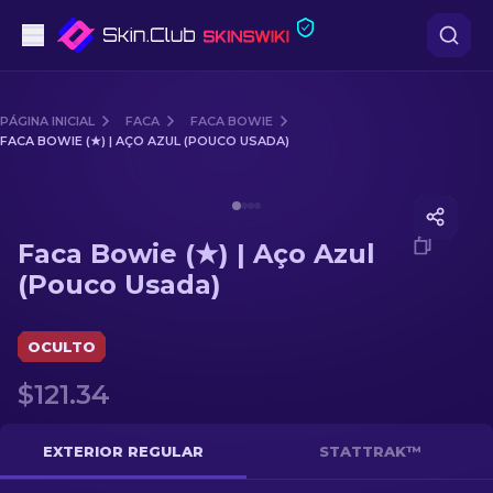
Pistolas
PÁGINA INICIAL
FACA
FACA BOWIE
FACA BOWIE (★) | AÇO AZUL (POUCO USADA)
Nível intermédio
Media of
Faca Bowie (★) | Aço Azul (Pouco Usada)
Rifles
Faca Bowie (★) | Aço Azul
Rifles de Precisão
(Pouco Usada)
Facas
OCULTO
Luvas
$121.34
Caixas
EXTERIOR REGULAR
STATTRAK™
Outro