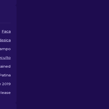
habilidade artesanal
incomparável.
Faca
ássica
Campo
culto
tained
Patina
e 2019
lease