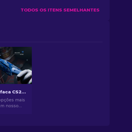
TODOS OS ITENS SEMELHANTES
As skins de faca CS2 mais baratas [2026]
opções mais
em nosso
capas de faca
tas e eleve
 jogo sem