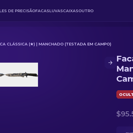
FLES DE PRECISÃO
FACAS
LUVAS
CAIXAS
OUTRO
CA CLÁSSICA (★) | MANCHADO (TESTADA EM CAMPO)
Faca
do (Testada em Campo)
Man
Ca
OCUL
$95.