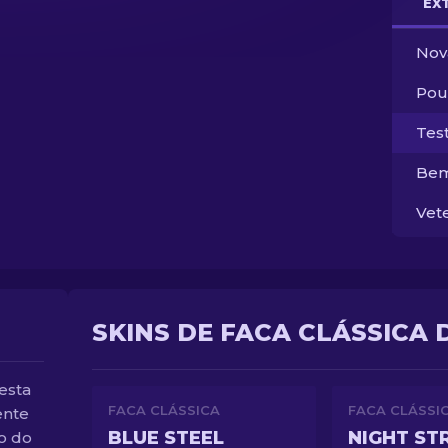
EX
Nov
Pou
Tes
Bem
Vet
SKINS DE FACA CLÁSSICA 
esta
FACA CLÁSSICA
FACA CLÁSSI
ente
BLUE STEEL
NIGHT ST
o do