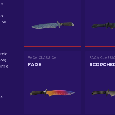
im
na
 na
reia
FACA CLÁSSICA
FACA CLÁSSI
nos)
FADE
SCORCHE
om a
 a