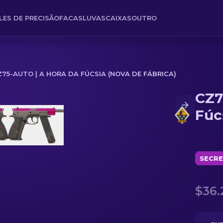
FLES DE PRECISÃO
FACAS
LUVAS
CAIXAS
OUTRO
Z75-AUTO | A HORA DA FÚCSIA (NOVA DE FÁBRICA)
CZ7
 (Nova de Fábrica)
Fúc
SECR
$36.