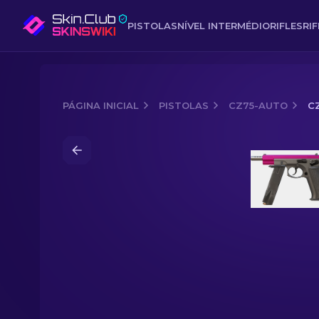
PISTOLAS
NÍVEL INTERMÉDIO
RIFLES
RI
PÁGINA INICIAL
PISTOLAS
CZ75-AUTO
C
Media of
CZ75-Auto | A Hora da Fúcsia