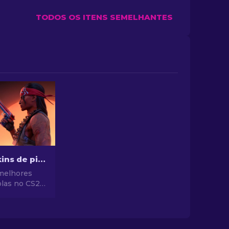
TODOS OS ITENS SEMELHANTES
Melhores skins de pistola no CS2 [2026]
melhores
olas no CS2
o impecável.
opções para
, USP-S e