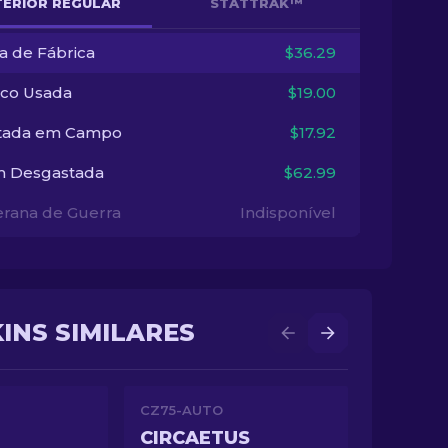
TERIOR REGULAR
STATTRAK™
a de Fábrica
$36.29
co Usada
$19.00
tada em Campo
$17.92
 Desgastada
$62.99
erana de Guerra
Indisponível
KINS SIMILARES
CZ75-AUTO
CIRCAETUS