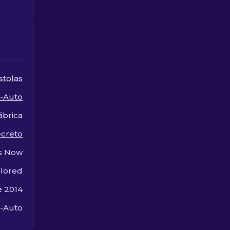
atualização cosmética
perfeita para sua arma!
stolas
-Auto
ábrica
ecreto
Is Now
olored
e 2014
5-Auto