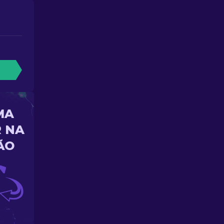
MA
 NA
ÃO