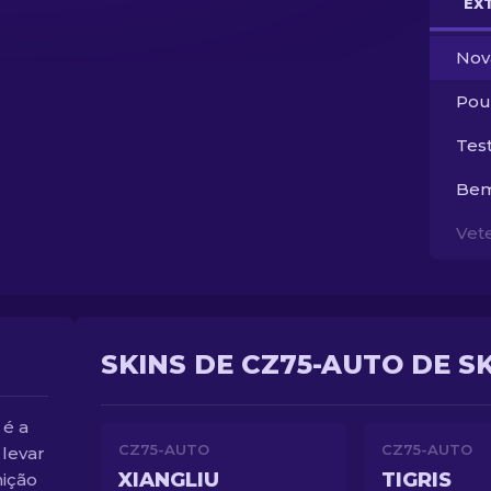
EX
Nov
Pou
Tes
Bem
Vet
SKINS DE CZ75-AUTO DE S
 é a
CZ75-AUTO
CZ75-AUTO
 levar
XIANGLIU
TIGRIS
ição