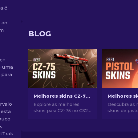
a é
 ao
um
BLOG
eço
-o uma
 para
Melhores skins CZ-75 no CS2, das mais baratas às mais caras
rvalo
Explore as melhores
Descubra as 
skins para CZ-75 no CS2
skins de pist
 está
em todas as faixas de
para um estil
Pouco
preço, desde as mais
As melhores 
.
econômicas até as
Desert Eagle
atTrak
melhores. Encontre a
muito mais!