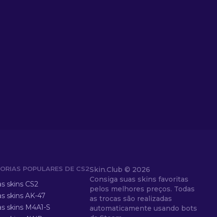
ORIAS POPULARES DE CS2
Skin.Club ©
2026
Consiga suas skins favoritas
as skins CS2
pelos melhores preços. Todas
as skins AK-47
as trocas são realizadas
as skins M4A1-S
automaticamente usando bots