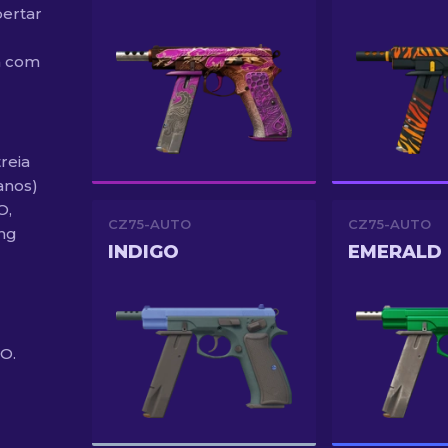
pertar
a com
reia
anos)
O,
CZ75-AUTO
CZ75-AUTO
ing
INDIGO
EMERALD
O.