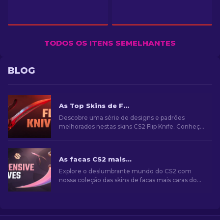
TODOS OS ITENS SEMELHANTES
BLOG
As Top Skins de Facas "Flip" no CS2 [2026]
Descobre uma série de designs e padrões
melhorados nestas skins CS2 Flip Knife. Conheça
as 7 melhores opções que seleccionámos para
si.
As facas CS2 mais caras [2026]
Explore o deslumbrante mundo do CS2 com
nossa coleção das skins de facas mais caras do
CS2! Descubra as facas raras que têm preços
surpreendentes.