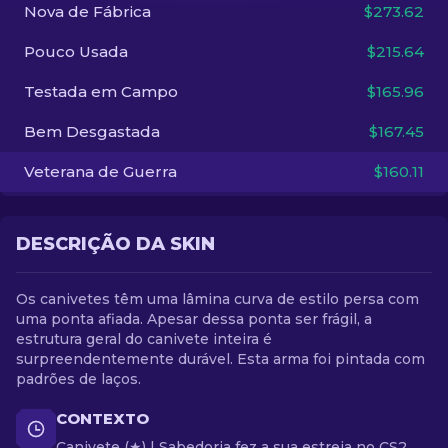
Nova de Fábrica
$273.62
PT-BR
Pouco Usada
$215.64
Testada em Campo
$165.96
Bem Desgastada
$167.45
Veterana de Guerra
$160.11
DESCRIÇÃO DA SKIN
Os canivetes têm uma lâmina curva de estilo persa com
uma ponta afiada. Apesar dessa ponta ser frágil, a
estrutura geral do canivete inteira é
surpreendentemente durável. Esta arma foi pintada com
padrões de laços.
CONTEXTO
Canivete (★) | Sabedoria fez a sua estreia no CS2