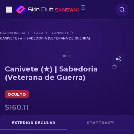
Pistolas
PÁGINA INICIAL
FACA
CANIVETE
CANIVETE (★) | SABEDORIA (VETERANA DE GUERRA)
Nível intermédio
Media of
Canivete (★) | Sabedoria (Veterana de Guerra
Rifles
Canivete (★) | Sabedoria
Rifles de Precisão
(Veterana de Guerra)
Facas
OCULTO
Luvas
$160.11
Caixas
EXTERIOR REGULAR
STATTRAK™
Outro