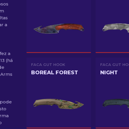
osos
om
ltas
r a
fez a
13 (há
FACA GUT HOOK
FACA GUT HO
de
BOREAL FOREST
NIGHT
e Arms
 pode
sto
Arma
o