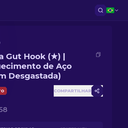
)
a Gut Hook (★) |
ecimento de Aço
m Desgastada)
COMPARTILHAR
TO
58