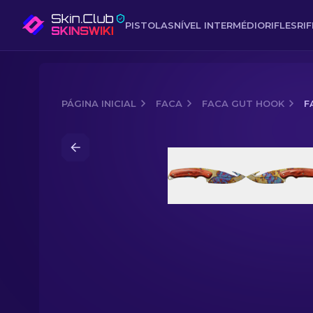
PISTOLAS
NÍVEL INTERMÉDIO
RIFLES
RI
PÁGINA INICIAL
FACA
FACA GUT HOOK
F
Media of
Faca Gut Hook (★) | Aqueci