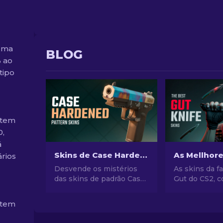
 uma
BLOG
 ao
tipo
 tem
0,
á
Skins de Case Hardened no CS2: Guia completo [2026]
rios
Desvende os mistérios
As skins da f
das skins de padrão Case
Gut do CS2, 
Hardened no CS2!
diversos desi
Mergulhe em nosso guia
estético, fr
 tem
abrangente para
se tornam sí
entender esses designs
prestígio e 