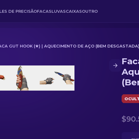
FLES DE PRECISÃO
FACAS
LUVAS
CAIXAS
OUTRO
ACA GUT HOOK (★) | AQUECIMENTO DE AÇO (BEM DESGASTADA
Fac
mento de Aço (Bem Desgastada)
Aqu
(Be
OCUL
$90.