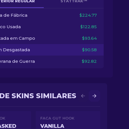
TERIOR REGULAR
STATTRAK™
a de Fábrica
$224.77
co Usada
$122.85
tada em Campo
$93.64
 Desgastada
$90.58
erana de Guerra
$92.82
DE SKINS SIMILARES
OK
FACA GUT HOOK
ASKED
VANILLA