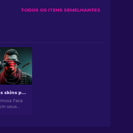
TODOS OS ITENS SEMELHANTES
As Mellhores skins para Gut Knife no CS2 [2026]
amosa Faca
com seus
gns e apelo
equentemente
mbolos de
bom gosto