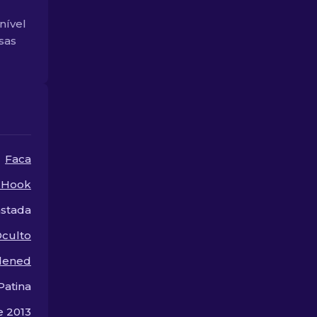
cosméticos exclusivos
pessoal.
por dentro e por fora.
nível
sas
Faca
 Hook
stada
culto
dened
Patina
e 2013