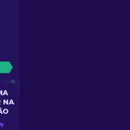
MA
 NA
ÃO