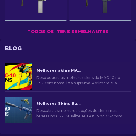
TODOS OS ITENS SEMELHANTES
BLOG
Melhores skins MAC-10 no CS2: Lista Classificada [2026]
Desbloqueie as melhores skins do MAC-10 no
CS2 com nossa lista suprema. Aprimore sua
jogabilidade e destaque-se com as novas skins
para sua arma!
Melhores Skins Baratas no CS2 [2026]
Descubra as melhores opções de skins mais
baratas no CS2. Atualize seu estilo no CS2 com
nossas escolhas de especialistas para as
melhores skins baratas disponíveis.