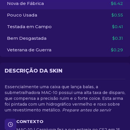
Nova de Fábrica
$6.42
PT-BR
Pouco Usada
$0.55
Testada em Campo
$0.41
Bem Desgastada
$0.31
Veterana de Guerra
$0.29
DESCRIÇÃO DA SKIN
Essencialmente uma caixa que lança balas, a
submetralhadora MAC-10 possui uma alta taxa de disparo,
que compensa a precisão ruim e o forte coice. Esta arma
foi pintada com um hidrográfico vermelho e roxo sobre
um revestimento metálico.
Prepare antes de servir
CONTEXTO
MAC-10 | Carnívora fez a sua estreia no CS2 em 15