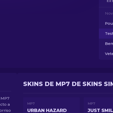
EX
Nov
Pou
Tes
Bem
Vet
SKINS DE MP7 DE SKINS S
ã MP7
MP7
MP7
cto a
URBAN HAZARD
JUST SMI
orriso