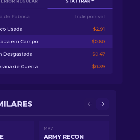
TERIOR REGULAR
STATTRAK™
a de Fábrica
Indisponível
co Usada
$2.91
tada em Campo
$0.60
 Desgastada
$0.47
erana de Guerra
$0.39
IMILARES
MP7
LE
ARMY RECON