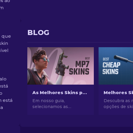
2% ao
um
BLOG
o que
skin
ível
alo
está
As Melhores Skins para MP7 no CS2 para qualquer orçamento [2026]
o
 está
Em nosso guia,
Descubra as 
selecionamos as
opções de sk
da
melhores skins para MP7
baratas no CS
no CS2 para todos os
seu estilo n
bolsos. Explore as
nossas escol
melhores opções para
especialistas