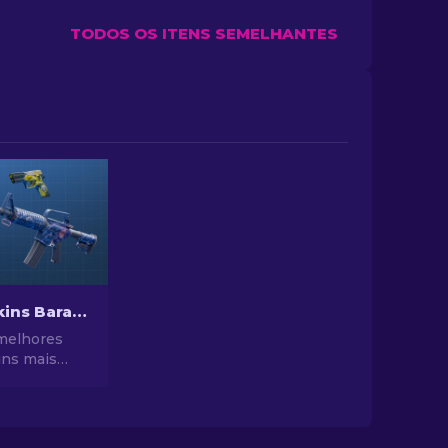
TODOS OS ITENS SEMELHANTES
Melhores Skins Baratas no CS2 [2026]
melhores
ins mais
2. Atualize
o CS2 com
has de
 para as