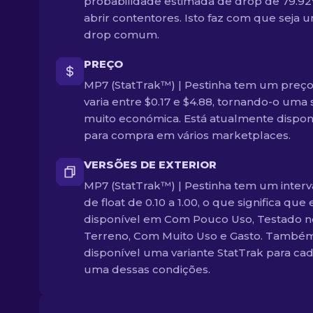
probabilidade estimada de drop de 79.9
abrir contentores. Isto faz com que seja 
drop comum.
PREÇO
MP7 (StatTrak™) | Pestinha tem um preç
varia entre $0.17 e $4.88, tornando-o uma 
muito económica. Está atualmente dispon
para compra em vários marketplaces.
VERSÕES DE EXTERIOR
MP7 (StatTrak™) | Pestinha tem um interv
de float de 0.10 a 1.00, o que significa que 
disponível em Com Pouco Uso, Testado n
Terreno, Com Muito Uso e Gasto. Também
disponível uma variante StatTrak para ca
uma dessas condições.