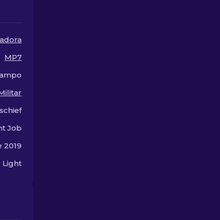
aprimorar sua jogabilidade
melhores ski
sem gastar muito.
disponíveis.
adora
MP7
Campo
Militar
schief
nt Job
e 2019
 Light