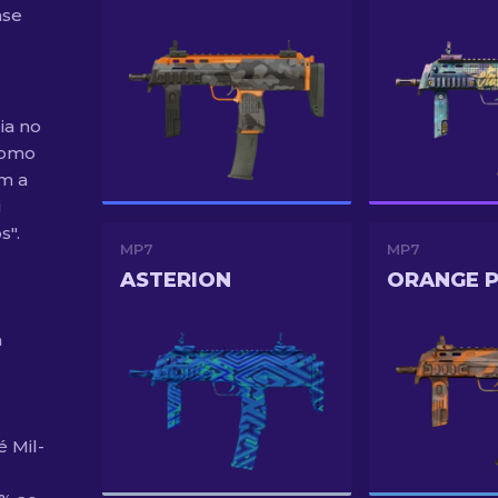
ase
ia no
como
om a
i
s".
MP7
MP7
ASTERION
ORANGE P
m
é Mil-