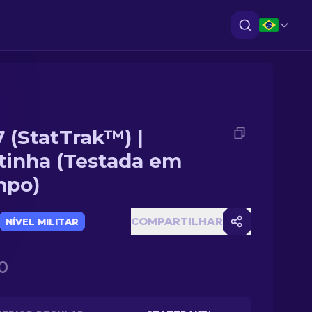
 (StatTrak™) |
tinha (Testada em
mpo)
COMPARTILHAR
NÍVEL MILITAR
0