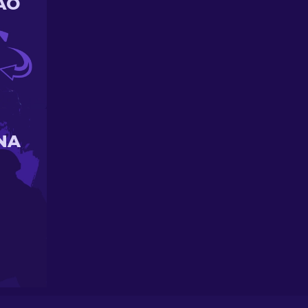
ÃO
NA