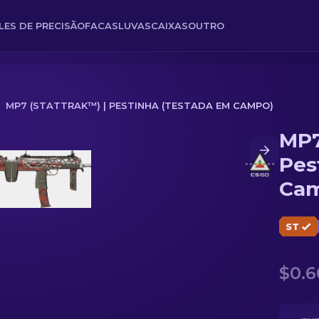
FLES DE PRECISÃO
FACAS
LUVAS
CAIXAS
OUTRO
MP7 (STATTRAK™) | PESTINHA (TESTADA EM CAMPO)
MP7
 (Testada em Campo)
Pes
Ca
ST
$0.6