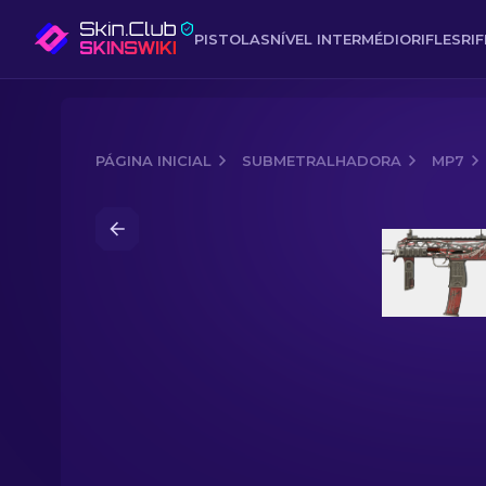
PISTOLAS
NÍVEL INTERMÉDIO
RIFLES
RI
PÁGINA INICIAL
SUBMETRALHADORA
MP7
Media of
MP7 (StatTrak™) | Pestinha