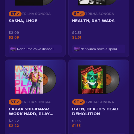
ST
ST
TRILHA SONORA
TRILHA SONORA
SASHA, LNOE
HEALTH, RAT WARS
$2.09
$2.51
$2.09
$2.51
Nenhuma caixa disponível
Nenhuma caixa disponível
ST
ST
TRILHA SONORA
TRILHA SONORA
LAURA SHIGIHARA:
DREN, DEATH'S HEAD
WORK HARD, PLAY
DEMOLITION
HARD
$2.22
$1.55
$2.22
$1.55