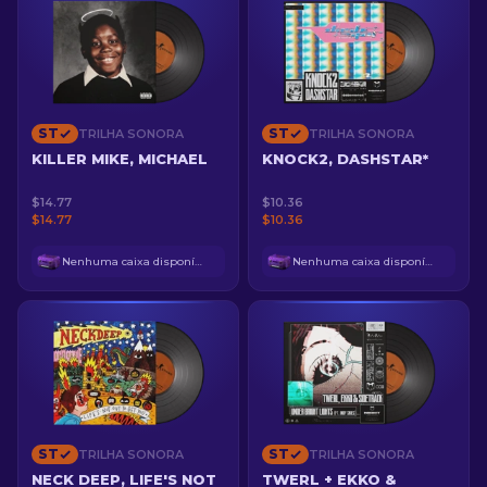
ST
ST
TRILHA SONORA
TRILHA SONORA
KILLER MIKE, MICHAEL
KNOCK2, DASHSTAR*
$14.77
$10.36
$14.77
$10.36
Nenhuma caixa disponível
Nenhuma caixa disponível
ST
ST
TRILHA SONORA
TRILHA SONORA
NECK DEEP, LIFE'S NOT
TWERL + EKKO &