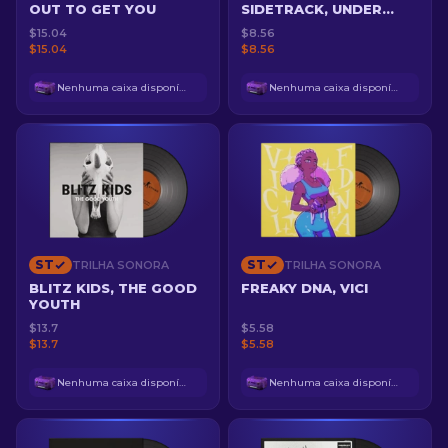
OUT TO GET YOU
SIDETRACK, UNDER
BRIGHT LIGHTS
$15.04
$8.56
$15.04
$8.56
Nenhuma caixa disponível
Nenhuma caixa disponível
ST
ST
TRILHA SONORA
TRILHA SONORA
BLITZ KIDS, THE GOOD
FREAKY DNA, VICI
YOUTH
$13.7
$5.58
$13.7
$5.58
Nenhuma caixa disponível
Nenhuma caixa disponível