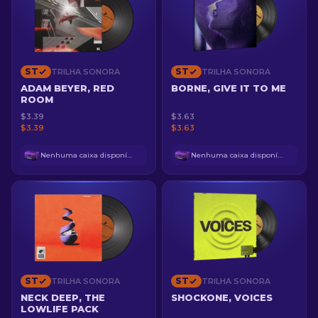
ST
ST
TRILHA SONORA
TRILHA SONORA
ADAM BEYER, RED
BORNE, GIVE IT TO ME
ROOM
$3.39
$3.63
$3.39
$3.63
Nenhuma caixa disponível
Nenhuma caixa disponível
ST
ST
TRILHA SONORA
TRILHA SONORA
NECK DEEP, THE
SHOCKONE, VOICES
LOWLIFE PACK