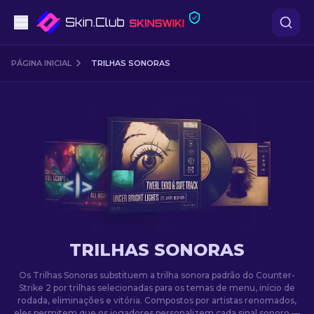
Pistolas
PÁGINA INICIAL
TRILHAS SONORAS
Nível intermédio
Rifles
Rifles de Precisão
Facas
Luvas
TRILHAS SONORAS
Caixas
Os Trilhas Sonoras substituem a trilha sonora padrão do Counter-
Strike 2 por trilhas selecionadas para os temas de menu, início de
rodada, eliminações e vitória. Compostos por artistas renomados,
Outro
eles permitem que os jogadores personalizem cada sinal sonoro —