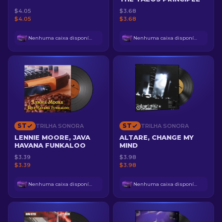
$4.05
$3.68
$4.05
$3.68
Nenhuma caixa disponível
Nenhuma caixa disponível
ST
ST
TRILHA SONORA
TRILHA SONORA
LENNIE MOORE, JAVA
ALTARE, CHANGE MY
HAVANA FUNKALOO
MIND
$3.39
$3.98
$3.39
$3.98
Nenhuma caixa disponível
Nenhuma caixa disponível