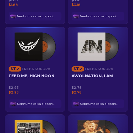
$1.88
$3.18
$1.88
$3.18
Nenhuma caixa disponível
Nenhuma caixa disponível
ST
ST
TRILHA SONORA
TRILHA SONORA
FEED ME, HIGH NOON
AWOLNATION, I AM
$2.93
$2.78
$2.93
$2.78
Nenhuma caixa disponível
Nenhuma caixa disponível