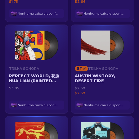
$1.75
$2.66
Nenhuma caixa disponível
Nenhuma caixa disponível
ST
TRILHA SONORA
TRILHA SONORA
PERFECT WORLD, 花脸
AUSTIN WINTORY,
HUA LIAN (PAINTED
DESERT FIRE
FACE)
$3.05
$2.59
$2.59
Nenhuma caixa disponível
Nenhuma caixa disponível