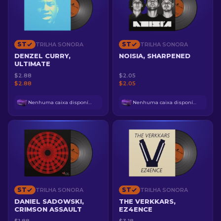
ST
ST
TRILHA SONORA
TRILHA SONORA
DENZEL CURRY,
NOISIA, SHARPENED
ULTIMATE
$2.88
$2.05
$2.88
$2.05
Nenhuma caixa disponível
Nenhuma caixa disponível
ST
ST
TRILHA SONORA
TRILHA SONORA
DANIEL SADOWSKI,
THE VERKKARS,
CRIMSON ASSAULT
EZ4ENCE