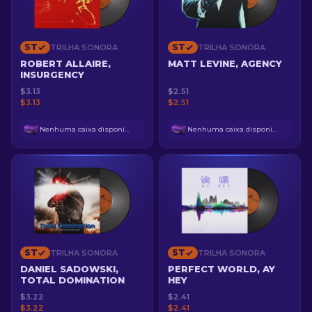
ST
ST
TRILHA SONORA
TRILHA SONORA
ROBERT ALLAIRE,
MATT LEVINE, AGENCY
INSURGENCY
$3.13
$2.51
$3.13
$2.51
Nenhuma caixa disponível
Nenhuma caixa disponível
ST
ST
TRILHA SONORA
TRILHA SONORA
DANIEL SADOWSKI,
PERFECT WORLD, AY
TOTAL DOMINATION
HEY
$3.22
$2.41
$3.22
$2.41