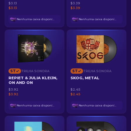
$3.13
$3.39
$3.13
$3.39
Nenhuma caixa disponível
Nenhuma caixa disponível
ST
ST
TRILHA SONORA
TRILHA SONORA
REPIET & JULIA KLEIJN,
SKOG, METAL
ON AND ON
$3.92
$2.45
$3.92
$2.45
Nenhuma caixa disponível
Nenhuma caixa disponível