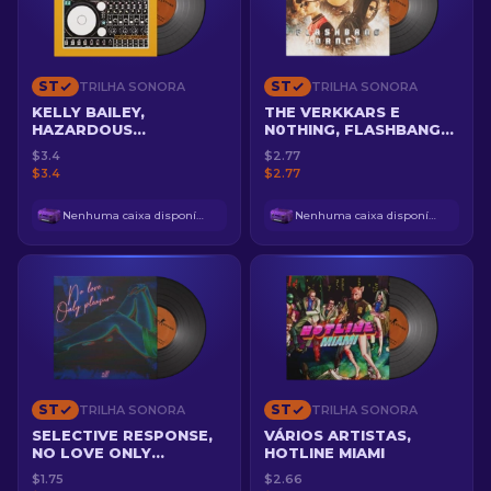
ST
ST
TRILHA SONORA
TRILHA SONORA
KELLY BAILEY,
THE VERKKARS E
HAZARDOUS
N0THING, FLASHBANG
ENVIRONMENTS
DANCE
$3.4
$2.77
$3.4
$2.77
Nenhuma caixa disponível
Nenhuma caixa disponível
ST
ST
TRILHA SONORA
TRILHA SONORA
SELECTIVE RESPONSE,
VÁRIOS ARTISTAS,
NO LOVE ONLY
HOTLINE MIAMI
PLEASURE
$1.75
$2.66