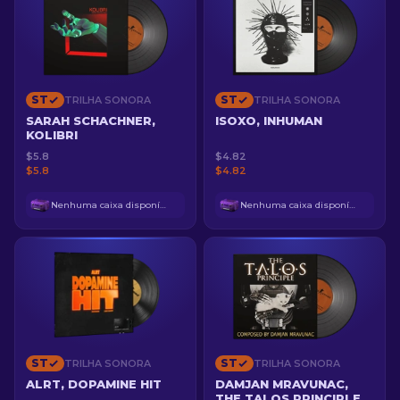
ST
ST
TRILHA SONORA
TRILHA SONORA
SARAH SCHACHNER,
ISOXO, INHUMAN
KOLIBRI
$5.8
$4.82
$5.8
$4.82
Nenhuma caixa disponível
Nenhuma caixa disponível
ST
ST
TRILHA SONORA
TRILHA SONORA
ALRT, DOPAMINE HIT
DAMJAN MRAVUNAC,
THE TALOS PRINCIPLE