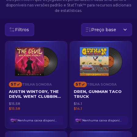
disponíveis nas versões padrão e StatTrak™ para recursos adicionais
de estatísticas.
PT-BR
Filtros
Preço base
ST
ST
TRILHA SONORA
TRILHA SONORA
AUSTIN WINTORY, THE
DREN, GUNMAN TACO
DEVIL WENT CLUBBING
TRUCK
IN GEORGIA
$15.58
$14.1
$15.58
$14.1
Nenhuma caixa disponível
Nenhuma caixa disponível