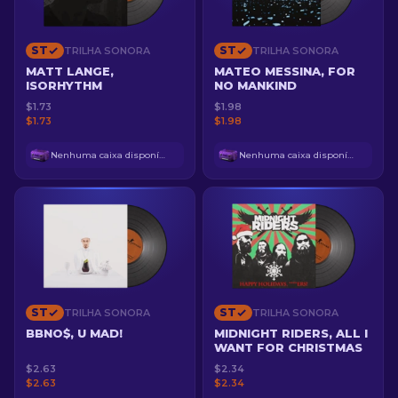
ST
ST
TRILHA SONORA
TRILHA SONORA
MATT LANGE,
MATEO MESSINA, FOR
ISORHYTHM
NO MANKIND
$1.73
$1.98
$1.73
$1.98
Nenhuma caixa disponível
Nenhuma caixa disponível
ST
ST
TRILHA SONORA
TRILHA SONORA
BBNO$, U MAD!
MIDNIGHT RIDERS, ALL I
WANT FOR CHRISTMAS
$2.63
$2.34
$2.63
$2.34