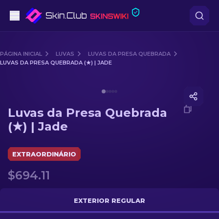
Pistolas
PÁGINA INICIAL
LUVAS
LUVAS DA PRESA QUEBRADA
LUVAS DA PRESA QUEBRADA (★) | JADE
Nível intermédio
Media of
Luvas da Presa Quebrada (★) | Jade
Rifles
Luvas da Presa Quebrada
Rifles de Precisão
(★) | Jade
Facas
EXTRAORDINÁRIO
Luvas
$694.11
Caixas
EXTERIOR REGULAR
Outro