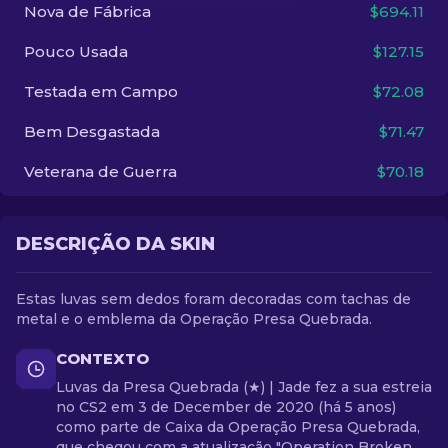
Nova de Fábrica
$694.11
PT-BR
Pouco Usada
$127.15
Testada em Campo
$72.08
Bem Desgastada
$71.47
Veterana de Guerra
$70.18
DESCRIÇÃO DA SKIN
Estas luvas sem dedos foram decoradas com tachas de
metal e o emblema da Operação Presa Quebrada.
CONTEXTO
Luvas da Presa Quebrada (★) | Jade fez a sua estreia
no CS2 em 3 de December de 2020 (há 5 anos)
como parte de Caixa da Operação Presa Quebrada,
que chegou com a atualização "Operation Broken