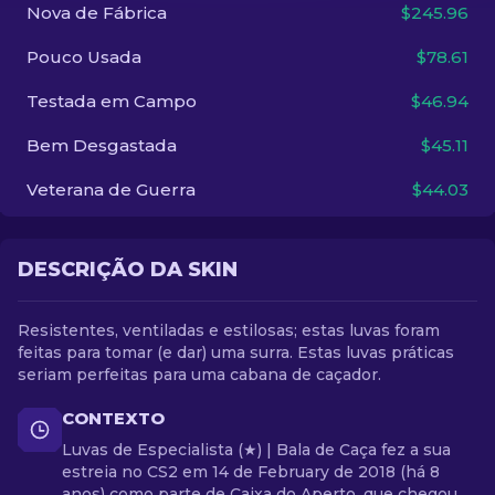
Nova de Fábrica
$245.96
PT-BR
Pouco Usada
$78.61
Testada em Campo
$46.94
Bem Desgastada
$45.11
Veterana de Guerra
$44.03
DESCRIÇÃO DA SKIN
Resistentes, ventiladas e estilosas; estas luvas foram
feitas para tomar (e dar) uma surra. Estas luvas práticas
seriam perfeitas para uma cabana de caçador.
CONTEXTO
Luvas de Especialista (★) | Bala de Caça fez a sua
estreia no CS2 em 14 de February de 2018 (há 8
anos) como parte de Caixa do Aperto, que chegou