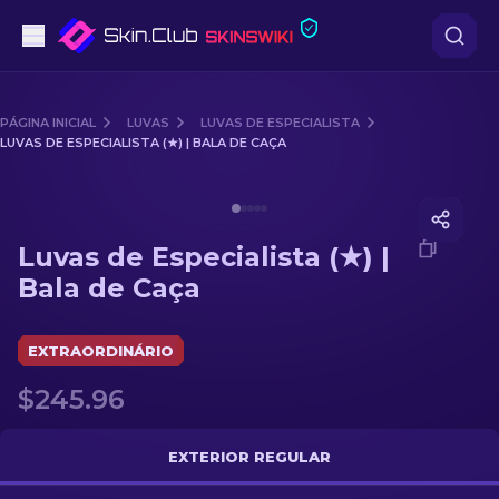
Pistolas
PÁGINA INICIAL
LUVAS
LUVAS DE ESPECIALISTA
LUVAS DE ESPECIALISTA (★) | BALA DE CAÇA
Nível intermédio
Media of
Luvas de Especialista (★) | Bala de Caça
Rifles
Luvas de Especialista (★) |
Rifles de Precisão
Bala de Caça
Facas
EXTRAORDINÁRIO
Luvas
$245.96
Caixas
EXTERIOR REGULAR
Outro