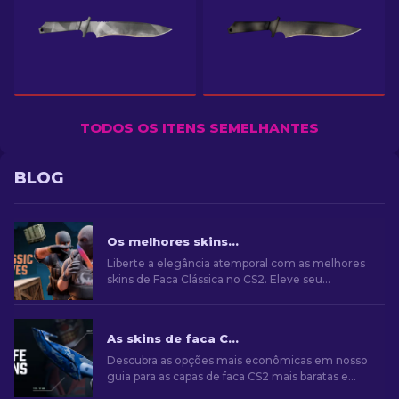
TODOS OS ITENS SEMELHANTES
BLOG
Os melhores skins de Faca Clássica no CS2 [2026]
Liberte a elegância atemporal com as melhores
skins de Faca Clássica no CS2. Eleve seu
gameplay com esses designs icônicos e uma
habilidade artesanal incomparável.
As skins de faca CS2 mais baratas [2026]
Descubra as opções mais econômicas em nosso
guia para as capas de faca CS2 mais baratas e
eleve seu estilo de jogo sem gastar muito!