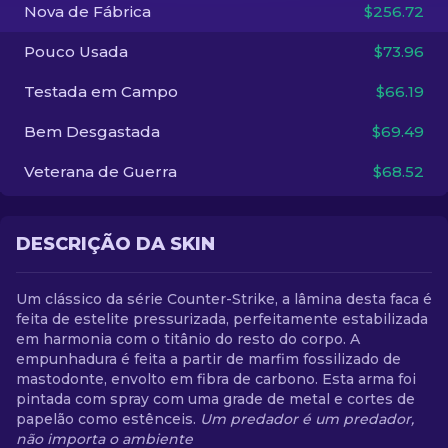
Nova de Fábrica
$256.72
PT-BR
Pouco Usada
$73.96
Testada em Campo
$66.19
Bem Desgastada
$69.49
Veterana de Guerra
$68.52
DESCRIÇÃO DA SKIN
Um clássico da série Counter-Strike, a lâmina desta faca é
feita de estelite pressurizada, perfeitamente estabilizada
em harmonia com o titânio do resto do corpo. A
empunhadura é feita a partir de marfim fossilizado de
mastodonte, envolto em fibra de carbono. Esta arma foi
pintada com spray com uma grade de metal e cortes de
papelão como estênceis.
Um predador é um predador,
não importa o ambiente