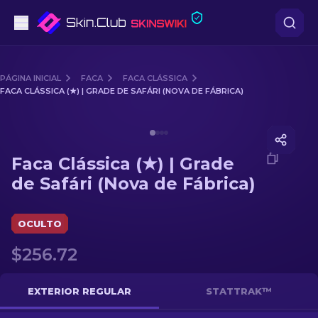
Pistolas
PÁGINA INICIAL
FACA
FACA CLÁSSICA
FACA CLÁSSICA (★) | GRADE DE SAFÁRI (NOVA DE FÁBRICA)
Nível intermédio
Media of
Faca Clássica (★) | Grade de Safári (Nova de F
Rifles
Faca Clássica (★) | Grade
Rifles de Precisão
de Safári (Nova de Fábrica)
Facas
OCULTO
Luvas
$256.72
Caixas
EXTERIOR REGULAR
STATTRAK™
Outro