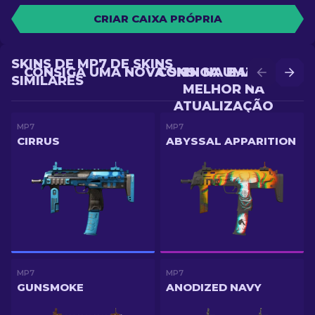
CRIAR CAIXA PRÓPRIA
SKINS DE MP7 DE SKINS
CONSIGA UMA NOVA SKIN NA BATALHA
CONSIGA UMA SKIN
SIMILARES
MELHOR NA
ATUALIZAÇÃO
MP7
MP7
CIRRUS
ABYSSAL APPARITION
MP7
MP7
GUNSMOKE
ANODIZED NAVY