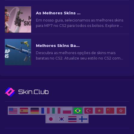
As Melhores Skins para MP7 no CS2 para qualquer orçamento [2026]
Em nosso guia, selecionamos as melhores skins
para MP7 no CS2 para todos os bolsos. Explore as
melhores opções para aprimorar sua
jogabilidade sem gastar muito.
Melhores Skins Baratas no CS2 [2026]
Descubra as melhores opções de skins mais
baratas no CS2. Atualize seu estilo no CS2 com
nossas escolhas de especialistas para as
melhores skins baratas disponíveis.