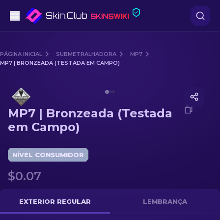
Pistolas
PÁGINA INICIAL
SUBMETRALHADORA
MP7
MP7 | BRONZEADA (TESTADA EM CAMPO)
Nível intermédio
Media of
MP7 | Bronzeada (Testada em Campo)
Rifles
MP7 | Bronzeada (Testada
Rifles de Precisão
em Campo)
Facas
NÍVEL CONSUMIDOR
Luvas
$0.07
Caixas
EXTERIOR REGULAR
LEMBRANÇA
Outro