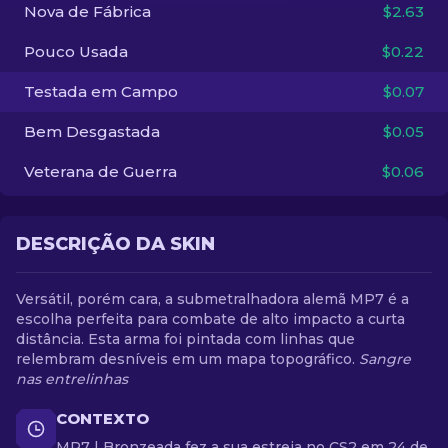
Nova de Fábrica
$2.63
PT-BR
Pouco Usada
$0.22
Testada em Campo
$0.07
Bem Desgastada
$0.05
Veterana de Guerra
$0.06
DESCRIÇÃO DA SKIN
Versátil, porém cara, a submetralhadora alemã MP7 é a
escolha perfeita para combate de alto impacto a curta
distância. Esta arma foi pintada com linhas que
relembram desníveis em um mapa topográfico.
Sangre
nas entrelinhas
CONTEXTO
MP7 | Bronzeada fez a sua estreia no CS2 em 24 de