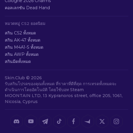
Cologne 2026 Charms
คอลเลกชัน Dead Hand
หมวดหมู่ CS2 ยอดนิยม
สกิน CS2 ทั้งหมด
สกิน AK-47 ทั้งหมด
สกิน M4A1-S ทั้งหมด
สกิน AWP ทั้งหมด
สกินมีดทั้งหมด
Skin.Club ©
2026
รับสกินโปรดของคุณทั้งหมด ที่ราคาที่ดีที่สุด การเทรดทั้งหมดจะ
ดำเนินการโดยอัตโนมัติ โดยใช้บอท Steam
MOONTAIN LTD, 13 Kypranoros street, office 205, 1061,
Nicosia, Cyprus