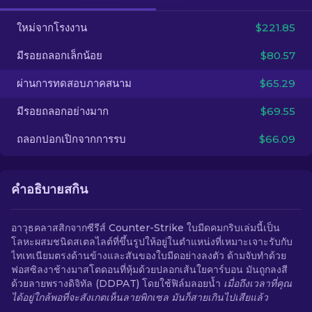
ใหม่จากโรงงาน
$221.85
TH
มีรอยถลอกเล็กน้อย
$80.57
ผ่านการทดสอบภาคสนาม
$65.29
มีรอยถลอกอย่างมาก
$69.55
ถลอกปอกเปิกจากการรบ
$66.09
คำอธิบายสกิน
อาวุธคลาสสิกจากซีรีส์ Counter-Strike ใบมีดคมกริบเล่มนี้เป็น
โลหะผสมชนิดสเตลไลต์ที่ขึ้นรูปให้อยู่ในตำแหน่งที่เหมาะเจาะรับกับ
ไทเทเนียมตรงด้านข้างและสันของใบมีดอย่างลงตัว ด้ามจับทำด้วย
ฟอสซิลงาช้างมาสโตดอนที่หุ้มด้วยปลอกเส้นใยคาร์บอน มันถูกลงสี
ด้วยลายพรางดิจิทัล (DDPAT) โดยใช้ฟิล์มลอยน้ำ
เมื่อถึงเวลาที่คุณ
ได้อยู่ใกล้พอที่จะสังเกตเห็นลายพิกเซล มันก็สายเกินไปเสียแล้ว