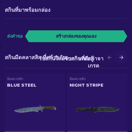
สกินที่มาพร้อมกล่อง
ส่งคำขอ
สร้างกล่องของคุณเอง
สกินมีดคลาสสิก ที่คล้ายกัน
รับสกินใหม่จากการต่อสู้
รับสกินที่ดีกว่าจากการอัป
เกรด
มีดคลาสสิก
มีดคลาสสิก
BLUE STEEL
NIGHT STRIPE