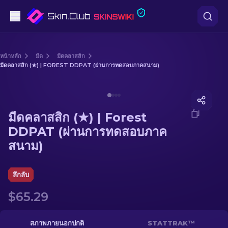
ปืนพก
หน้าหลัก
มีด
มีดคลาสสิก
มีดคลาสสิก (★) | FOREST DDPAT (ผ่านการทดสอบภาคสนาม)
ระดับกลาง
Media of
มีดคลาสสิก (★) | Forest DDPAT (ผ่านการทดสอ
ปืนไรเฟิล
มีดคลาสสิก (★) | Forest
ปืนไรเฟิลซุ่มยิง
DDPAT (ผ่านการทดสอบภาค
สนาม)
มีด
ถุงมือ
ลึกลับ
$65.29
กล่อง
อื่น ๆ
สภาพภายนอกปกติ
STATTRAK™