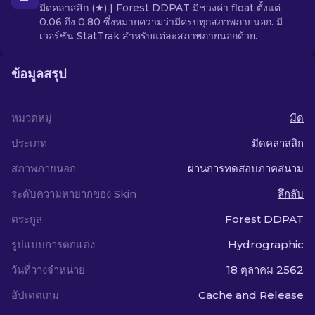
มีดคลาสสิก (★) | Forest DDPAT มีช่วงค่า float ตั้งแต่
0.06 ถึง 0.80 ซึ่งหมายความว่ามีครบทุกสภาพภายนอก. มี
เวอร์ชัน StatTrak สำหรับแต่ละสภาพภายนอกด้วย.
ข้อมูลสรุป
หมวดหมู่
มีด
ประเภท
มีดคลาสสิก
สภาพภายนอก
ผ่านการทดสอบภาคสนาม
ระดับความหายากของ Skin
ลึกลับ
ตระกูล
Forest DDPAT
รูปแบบการตกแต่ง
Hydrographic
วันที่วางจำหน่าย
18 ตุลาคม 2562
อัปเดตเกม
Cache and Release