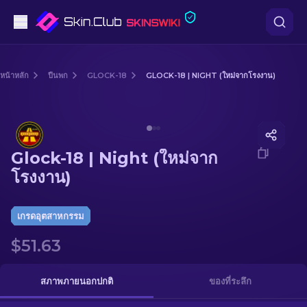
ปืนพก
หน้าหลัก
ปืนพก
GLOCK-18
GLOCK-18 | NIGHT (ใหม่จากโรงงาน)
ระดับกลาง
Media of
Glock-18 | Night (ใหม่จากโรงงาน)
ปืนไรเฟิล
Glock-18 | Night (ใหม่จาก
ปืนไรเฟิลซุ่มยิง
โรงงาน)
มีด
เกรดอุตสาหกรรม
ถุงมือ
$51.63
กล่อง
สภาพภายนอกปกติ
ของที่ระลึก
อื่น ๆ