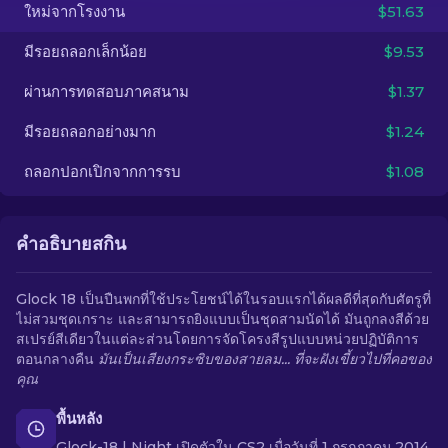
ใหม่จากโรงงาน
$51.63
TH
มีรอยถลอกเล็กน้อย
$9.53
ผ่านการทดสอบภาคสนาม
$1.37
มีรอยถลอกอย่างมาก
$1.24
ถลอกปอกเปิกจากการรบ
$1.08
คำอธิบายสกิน
Glock 18 เป็นปืนพกที่ใช้ประโยชน์ได้ในรอบแรกได้ผลดีที่สุดกับศัตรูที่
ไม่สวมชุดเกราะ และสามารถยิงแบบเป็นชุดสามนัดได้ มันถูกลงสีด้วย
สเปรย์สีเดียวในแต่ละส่วนโดยการจัดโครงสีรูปแบบหน่วยปฏิบัติการ
ตอนกลางคืน
มันเป็นเสียงกระซิบของสายลม... ที่จะฝังเขี้ยวไปที่คอของ
คุณ
พื้นหลัง
Glock-18 | Night เปิดตัวใน CS2 เมื่อวันที่ 1 กรกฎาคม 2014