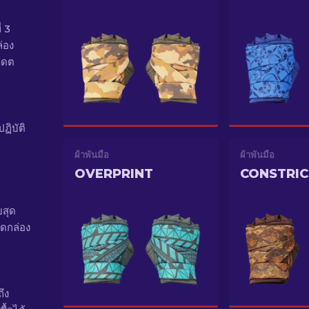
่ 3
่อง
เดต
ฏิบัติ
ผ้าพันมือ
ผ้าพันมือ
OVERPRINT
CONSTRI
บสุด
ดกล่อง
ึง