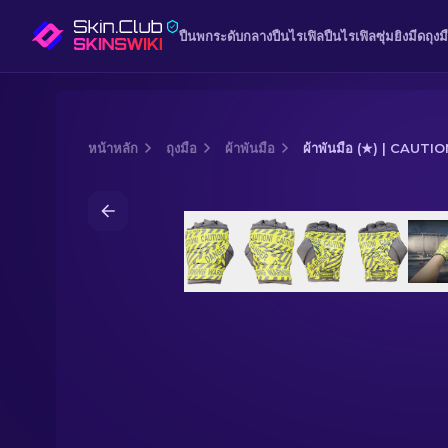
ปืนพก
ระดับกลาง
ปืนไรเฟิล
ปืนไรเฟิลซุ่มยิง
มีด
ถุงม
หน้าหลัก
ถุงมือ
ผ้าพันมือ
ผ้าพันมือ (★) | CAUTIO
Media of
ผ้าพันมือ (★) | CAUTION! (ใหม