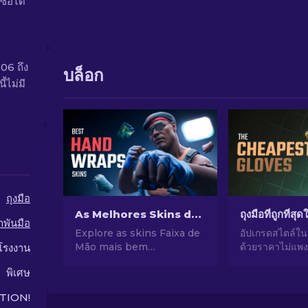
ื้อได้
.06 ถึง
บล็อก
้ไม่มี
ถุงมือ
As Melhores Skins de Faixas de Mão no CS2: Lista de Classificação
้าพันมือ
Explore as skins Faixa de
อัปเกรดสไตล์ใ
Mão mais bem
ด้วยราคาไม่แพง!
โรงงาน
classificadas no CS2!
ถุงมือที่ถูกที่สุ
พิเศษ
Aumente seu estilo no
ปรับปรุงรูปลัก
jogo com nossa lista de
คุณ
TION!
curadoria especializada