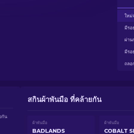
ใหม่
มีรอ
ผ่า
มีรอ
ถลอ
สกินผ้าพันมือ ที่คล้ายกัน
งกัน
ผ้าพันมือ
ผ้าพันมือ
BADLANDS
COBALT S