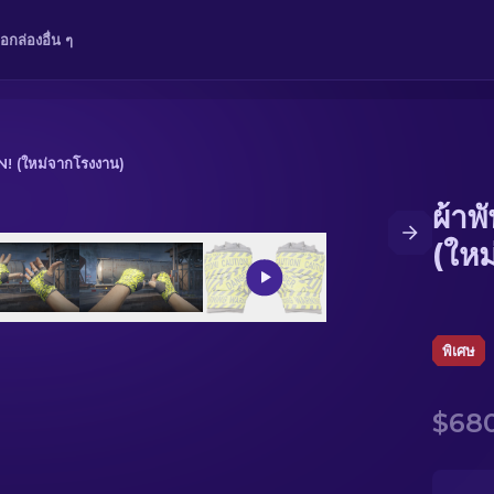
ือ
กล่อง
อื่น ๆ
N! (ใหม่จากโรงงาน)
ผ้าพ
่จากโรงงาน)
(ให
พิเศษ
$680