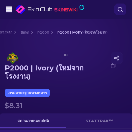
ปืนพก
หน้าหลัก
ปืนพก
P2000
P2000 | IVORY (ใหม่จากโรงงาน)
ระดับกลาง
Media of
P2000 | Ivory (ใหม่จากโรงงาน)
ปืนไรเฟิล
P2000 | Ivory (ใหม่จาก
ปืนไรเฟิลซุ่มยิง
โรงงาน)
มีด
เกรดมาตรฐานทางทหาร
ถุงมือ
$8.31
กล่อง
สภาพภายนอกปกติ
STATTRAK™
อื่น ๆ