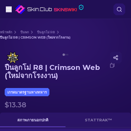
ปืนพก
หน้าหลัก
ปืนพก
ปืนลูกโม่ R8
ปืนลูกโม่ R8 | CRIMSON WEB (ใหม่จากโรงงาน)
ระดับกลาง
Media of
ปืนลูกโม่ R8 | Crimson Web (ใหม่จากโรงงาน)
ปืนไรเฟิล
ปืนลูกโม่ R8 | Crimson Web
ปืนไรเฟิลซุ่มยิง
(ใหม่จากโรงงาน)
มีด
เกรดมาตรฐานทางทหาร
ถุงมือ
$13.38
กล่อง
สภาพภายนอกปกติ
STATTRAK™
อื่น ๆ