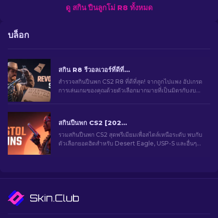
ดู สกิน ปืนลูกโม่ R8 ทั้งหมด
บล็อก
สกิน R8 รีวอลเวอร์ที่ดีที่สุดใน CS2 [2026]
สํารวจสกินปืนพก CS2 R8 ที่ดีที่สุด! จากถูกไปแพง อัปเกรด
การเล่นเกมของคุณด้วยตัวเลือกมากมายที่เป็นมิตรกับงบ
ประมาณและหรูหรา
สกินปืนพก CS2 [2026] ดีไซน์ยอดนิยมสำหรับสายแม่น
รวมสกินปืนพก CS2 สุดพรีเมียมเพื่อสไตล์เหนือระดับ พบกับ
ตัวเลือกยอดฮิตสำหรับ Desert Eagle, USP-S และอื่นๆ
อีกมากมาย!