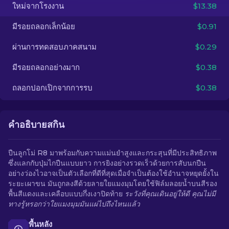
ใหม่จากโรงงาน
$13.38
TH
มีรอยถลอกเล็กน้อย
$0.91
ผ่านการทดสอบภาคสนาม
$0.29
มีรอยถลอกอย่างมาก
$0.38
ถลอกปอกเปิกจากการรบ
$0.38
คำอธิบายสกิน
ปืนลูกโม่ R8 มาพร้อมกับความแม่นยำสูงและกระสุนที่มีประสิทธิภาพ
ซึ่งแลกกับปุ่มไกปืนแบบยาว การยิงอย่างรวดเร็วด้วยการสับนกปืน
อย่างว่องไวอาจเป็นตัวเลือกที่ดีที่สุดเมื่อจำเป็นต้องใช้อำนาจหยุดยั้งใน
ระยะเผาขน มันถูกลงสีด้วยลายใยแมงมุมโดยใช้ฟิล์มลอยน้ำบนสีรอง
พื้นสีแดงและเคลือบแบบกึ่งเงาปิดท้าย
ระวังที่คุณเดินอยู่ให้ดี คุณไม่มี
ทางรู้หรอกว่าใยแมงมุมมันแผ่ไปถึงไหนแล้ว
พื้นหลัง