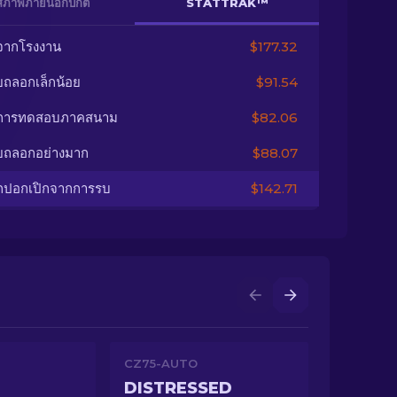
สภาพภายนอกปกติ
STATTRAK™
จากโรงงาน
$177.32
ยถลอกเล็กน้อย
$91.54
นการทดสอบภาคสนาม
$82.06
ยถลอกอย่างมาก
$88.07
กปอกเปิกจากการรบ
$142.71
CZ75-AUTO
DISTRESSED