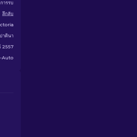
กการรบ
ลึกลับ
ictoria
ปาตินา
ธ์ 2557
5-Auto