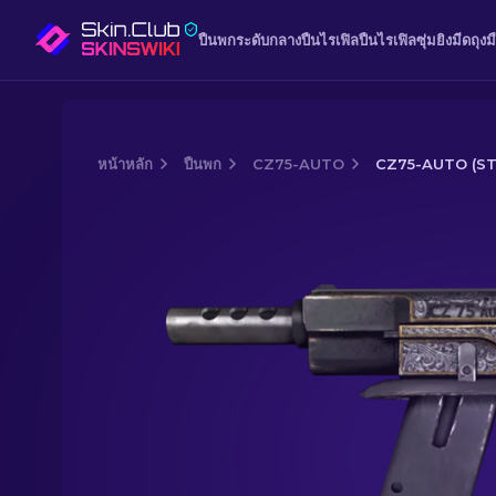
ปืนพก
ระดับกลาง
ปืนไรเฟิล
ปืนไรเฟิลซุ่มยิง
มีด
ถุงม
หน้าหลัก
ปืนพก
CZ75-AUTO
CZ75-AUTO (STA
Media of
CZ75-Auto (StatTrak™) | Vic