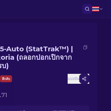
5-Auto (StatTrak™) |
toria (ถลอกปอกเปิกจาก
รบ)
แบ่งปัน
ลึกลับ
.71