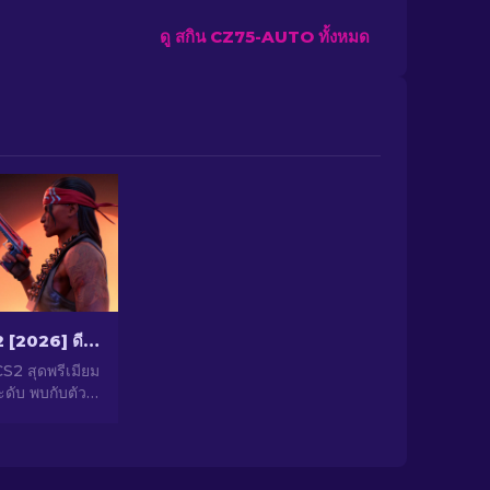
ดู สกิน CZ75-AUTO ทั้งหมด
สกินปืนพก CS2 [2026] ดีไซน์ยอดนิยมสำหรับสายแม่น
S2 สุดพรีเมียม
ะดับ พบกับตัว
หรับ Desert
ละอื่นๆ อีก