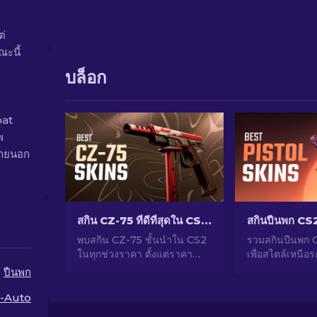
ต่
ณะนี้
บล็อก
oat
พ
ภายนอก
สกิน CZ-75 ที่ดีที่สุดใน CS2 จากราคาถูกไปแพงที่สุด
พบสกิน CZ-75 ชั้นนำใน CS2
รวมสกินปืนพก C
ในทุกช่วงราคา ตั้งแต่ราคา
เพื่อสไตล์เหนือร
ประหยัดไปจนถึงตัวเลือกระดับ
เลือกยอดฮิตสำ
ปืนพก
พรีเมียม พบการอัปเกรดของ
Eagle, USP-S แ
แต่งที่สมบูรณ์แบบสำหรับติด
มากมาย!
-Auto
ข้างแขนของคุณ!