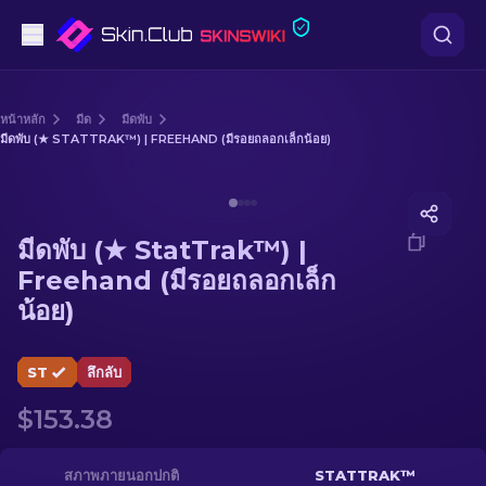
ปืนพก
หน้าหลัก
มีด
มีดพับ
มีดพับ (★ STATTRAK™) | FREEHAND (มีรอยถลอกเล็กน้อย)
ระดับกลาง
Media of
มีดพับ (★ StatTrak™) | Freehand (มีรอยถลอกเล็
ปืนไรเฟิล
มีดพับ (★ StatTrak™) |
ปืนไรเฟิลซุ่มยิง
Freehand (มีรอยถลอกเล็ก
น้อย)
มีด
ถุงมือ
ST
ลึกลับ
$153.38
กล่อง
อื่น ๆ
สภาพภายนอกปกติ
STATTRAK™