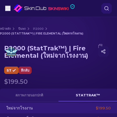
ปืนพก
หน้าหลัก
ปืนพก
P2000
P2000 (STATTRAK™) | FIRE ELEMENTAL (ใหม่จากโรงงาน)
ระดับกลาง
Media of
P2000 (StatTrak™) | Fire Elemental (ใหม่จาก
P2000 (StatTrak™) | Fire
ปืนไรเฟิล
Elemental (ใหม่จากโรงงาน)
ปืนไรเฟิลซุ่มยิง
ST
ลึกลับ
มีด
$199.50
ถุงมือ
สภาพภายนอกปกติ
STATTRAK™
กล่อง
ใหม่จากโรงงาน
$199.50
อื่น ๆ