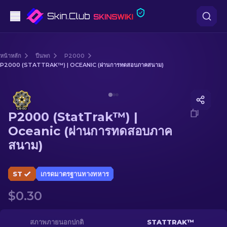
ปืนพก
หน้าหลัก
ปืนพก
P2000
P2000 (STATTRAK™) | OCEANIC (ผ่านการทดสอบภาคสนาม)
ระดับกลาง
Media of
P2000 (StatTrak™) | Oceanic (ผ่านการทดสอบ
ปืนไรเฟิล
P2000 (StatTrak™) |
ปืนไรเฟิลซุ่มยิง
Oceanic (ผ่านการทดสอบภาค
สนาม)
มีด
ถุงมือ
ST
เกรดมาตรฐานทางทหาร
$0.30
กล่อง
อื่น ๆ
สภาพภายนอกปกติ
STATTRAK™