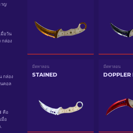
่ฉาญ
ื่อวัน
ง กล่อง
มีดทาลอน
มีดทาลอน
STAINED
DOPPLER 
 กล่อง
่ในคอล
 คือ
มื่อ
.