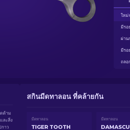
ใหม่
มีรอ
ผ่า
มีรอ
ถลอ
สกินมีดทาลอน ที่คล้ายกัน
ึดด้าม
มีดทาลอน
มีดทาลอน
และสิ่ง
TIGER TOOTH
DAMASCU
ทปกาว