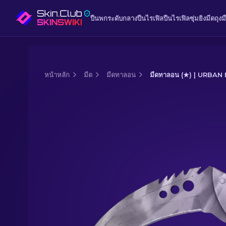
ปืนพก
ระดับกลาง
ปืนไรเฟิล
ปืนไรเฟิลซุ่มยิง
มีด
ถุงม
หน้าหลัก
มีด
มีดทาลอน
มีดทาลอน (★) | URBAN 
Media of
มีดทาลอน (★) | Urban Masked