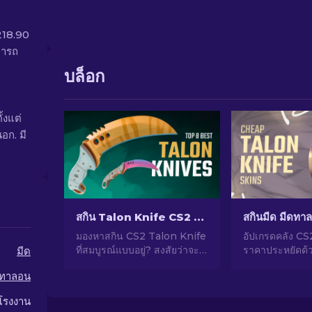
218.90
มารถ
บล็อก
้งแต่
อก. มี
สกิน Talon Knife CS2 ที่ดีที่สุดที่น่าใช้ [2026]
มองหาสกิน CS2 Talon Knife
อัปเกรดคลัง C
ที่สมบูรณ์แบบอยู่? สงสัยว่าจะ
ราคาประหยัดด้ว
มีด
เลือกอันไหนดี? พบการจัดอันดับ
ทาลอน ราคาถูกแ
ดทาลอน
จากผู้เชี่ยวชาญเพื่อหาการอัป
ต้องซื้อเหล่านี้ 
เกรดของแต่งในอุดมคติสำหรับ
เลือกราคาไม่แพ
โรงงาน
มีดของคุณ