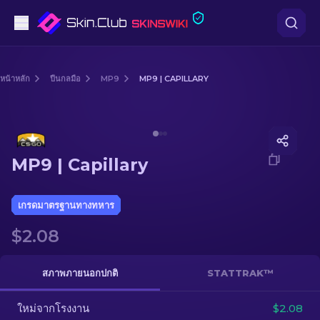
ปืนพก
หน้าหลัก
ปืนกลมือ
MP9
MP9 | CAPILLARY
ระดับกลาง
Media of
MP9 | Capillary
ปืนไรเฟิล
MP9 | Capillary
ปืนไรเฟิลซุ่มยิง
มีด
เกรดมาตรฐานทางทหาร
$2.08
ถุงมือ
กล่อง
สภาพภายนอกปกติ
STATTRAK™
ใหม่จากโรงงาน
อื่น ๆ
$2.08