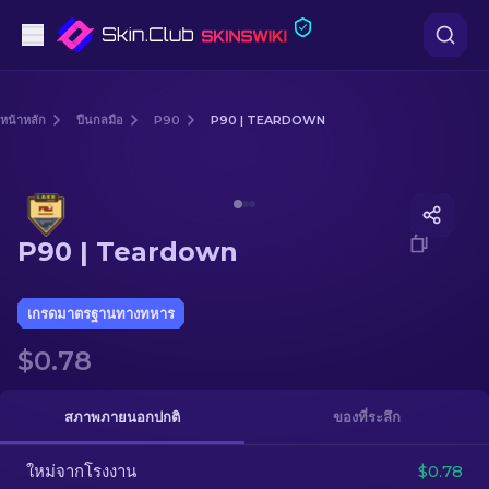
ปืนพก
หน้าหลัก
ปืนกลมือ
P90
P90 | TEARDOWN
ระดับกลาง
Media of
P90 | Teardown
ปืนไรเฟิล
P90 | Teardown
ปืนไรเฟิลซุ่มยิง
มีด
เกรดมาตรฐานทางทหาร
$0.78
ถุงมือ
กล่อง
สภาพภายนอกปกติ
ของที่ระลึก
ใหม่จากโรงงาน
อื่น ๆ
$0.78