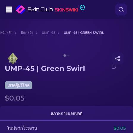
ปืนพก
หน้าหลัก
ปืนกลมือ
UMP-45
UMP-45 | GREEN SWIRL
ระดับกลาง
Media of
UMP-45 | Green Swirl
ปืนไรเฟิล
UMP-45 | Green Swirl
ปืนไรเฟิลซุ่มยิง
มีด
เกรดผู้บริโภค
$0.05
ถุงมือ
กล่อง
สภาพภายนอกปกติ
ใหม่จากโรงงาน
อื่น ๆ
$0.05