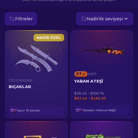
TR
Filtreler
Nadirlik seviyesi
NADIR ÖZEL
ST
AWP
CS20 KASASI
YABAN ATEŞI
BIÇAKLAR
$36.50 - $158.76
$83.40 – $285.95
Kasalar mevcut değil
İçerir
13
skinler