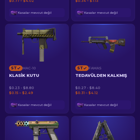
$0.77 – $4.02
$0.34 – $7.13
Kasalar mevcut değil
Kasalar mevcut değil
ST
ST
MAC-10
FAMAS
KLASIK KUTU
TEDAVÜLDEN KALKMIŞ
$0.23 - $8.80
$0.27 - $8.40
$0.15 – $2.49
$0.31 – $4.12
Kasalar mevcut değil
Kasalar mevcut değil