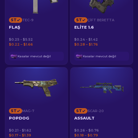
ST
ST
TEC-9
ÇIFT BERETTA
FLAŞ
ELITE 1.6
$0.25 - $5.52
$0.24 - $1.42
$0.22 – $1.66
$0.28 – $1.76
Kasalar mevcut değil
Kasalar mevcut değil
ST
ST
MAG-7
SCAR-20
POPDOG
ASSAULT
$0.21 - $1.62
$0.26 - $0.76
$0.17 – $1.39
$0.18 – $0.79