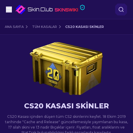
Tabanca
ANA SAYFA
TÜM KASALAR
CS20 KASASI SKINLER
Orta seviye
Tüfek
Dürbünlü Tüfek
Bıçaklar
Eldiven
CS20 KASASI SKINLER
Kasalar
CS20 Kasası içinden düşen tüm CS2 skinlerini keşfet. 18 Ekim 2019
tarihinde "Cache and Release" güncellemesiyle yayımlanan bu kasa,
17 silah skini ve 13 nadir Bıçaklar içerir. Fiyatları, float aralıklarını ve
Diğer
StatTrak bulunabilirliğini farklı pazarlarda karşılaştır.