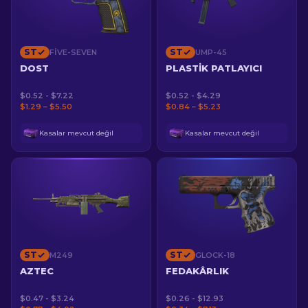
ST
ST
FIVE-SEVEN
UMP-45
DOST
PLASTIK PATLAYICI
$0.52 - $7.22
$0.52 - $4.29
$1.29 – $5.50
$0.84 – $5.23
Kasalar mevcut değil
Kasalar mevcut değil
ST
ST
M249
GLOCK-18
AZTEC
FEDAKÂRLIK
$0.47 - $3.24
$0.26 - $12.93