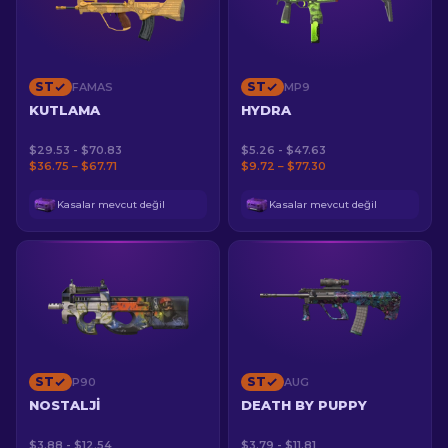
ST
ST
FAMAS
MP9
KUTLAMA
HYDRA
$29.53 - $70.83
$5.26 - $47.63
$36.75 – $67.71
$9.72 – $77.30
Kasalar mevcut değil
Kasalar mevcut değil
ST
ST
P90
AUG
NOSTALJI
DEATH BY PUPPY
$3.88 - $12.54
$3.79 - $11.81