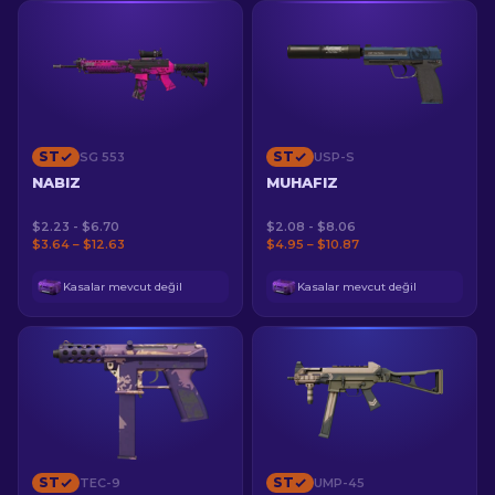
ST
ST
SG 553
USP-S
NABIZ
MUHAFIZ
$2.23 - $6.70
$2.08 - $8.06
$3.64 – $12.63
$4.95 – $10.87
Kasalar mevcut değil
Kasalar mevcut değil
ST
ST
TEC-9
UMP-45