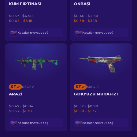
KUM FIRTINASI
ONBAŞI
$0.57 - $4.50
$0.46 - $2.30
$0.62 – $5.18
$0.38 – $3.18
Kasalar mevcut değil
Kasalar mevcut değil
ST
ST
NEGEV
MAG-7
ARAZI
GÖKYÜZÜ MUHAFIZI
$0.47 - $0.84
$0.52 - $0.98
$0.53 – $1.38
$0.50 – $1.32
Kasalar mevcut değil
Kasalar mevcut değil