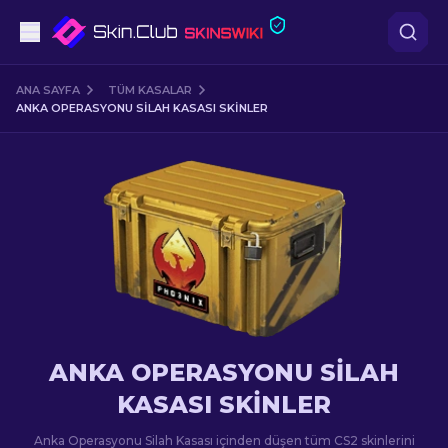
Tabanca
ANA SAYFA
TÜM KASALAR
ANKA OPERASYONU SILAH KASASI SKINLER
Orta seviye
Tüfek
Dürbünlü Tüfek
Bıçaklar
Eldiven
ANKA OPERASYONU SILAH
Kasalar
KASASI SKINLER
Diğer
Anka Operasyonu Silah Kasası içinden düşen tüm CS2 skinlerini