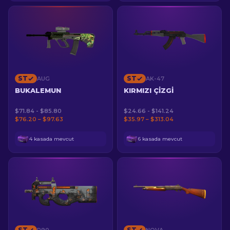
ST
ST
AUG
AK-47
BUKALEMUN
KIRMIZI ÇIZGI
$71.84 - $85.80
$24.66 - $141.24
$76.20 – $97.63
$35.97 – $313.04
4 kasada mevcut
6 kasada mevcut
ST
ST