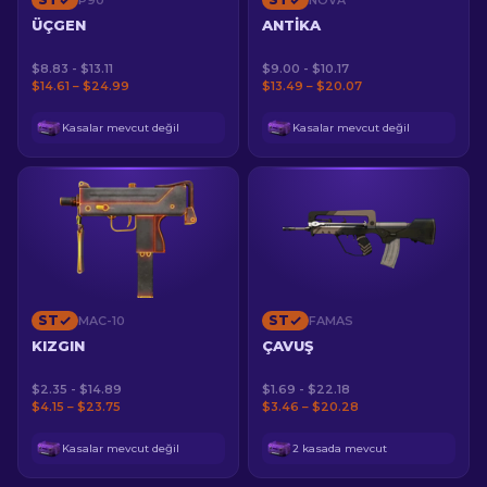
P90
NOVA
ÜÇGEN
ANTIKA
$8.83 - $13.11
$9.00 - $10.17
$14.61 – $24.99
$13.49 – $20.07
Kasalar mevcut değil
Kasalar mevcut değil
ST
ST
MAC-10
FAMAS
KIZGIN
ÇAVUŞ
$2.35 - $14.89
$1.69 - $22.18
$4.15 – $23.75
$3.46 – $20.28
Kasalar mevcut değil
2 kasada mevcut