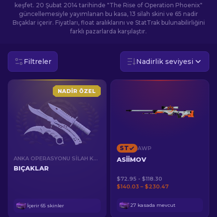
keşfet. 20 Şubat 2014 tarihinde "The Rise of Operation Phoenix"
güncellemesiyle yayımlanan bu kasa, 13 silah skini ve 65 nadir
TR
Bıçaklar içerir. Fiyatları, float aralıklarını ve StatTrak bulunabilirliğini
farklı pazarlarda karşılaştır.
Filtreler
Nadirlik seviyesi
NADIR ÖZEL
ST
AWP
ANKA OPERASYONU SILAH KASASI
ASIIMOV
BIÇAKLAR
$72.95 - $118.30
$140.03 – $230.47
27 kasada mevcut
İçerir
65
skinler