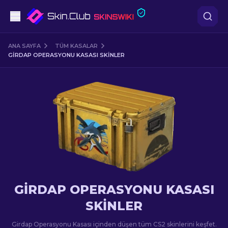
Tabanca
ANA SAYFA
TÜM KASALAR
GIRDAP OPERASYONU KASASI SKINLER
Orta seviye
Tüfek
Dürbünlü Tüfek
Bıçaklar
Eldiven
GIRDAP OPERASYONU KASASI
Kasalar
SKINLER
Diğer
Girdap Operasyonu Kasası içinden düşen tüm CS2 skinlerini keşfet.