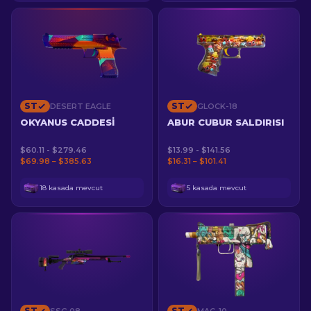
ST
ST
DESERT EAGLE
GLOCK-18
OKYANUS CADDESI
ABUR CUBUR SALDIRISI
$60.11 - $279.46
$13.99 - $141.56
$69.98 – $385.63
$16.31 – $101.41
18 kasada mevcut
5 kasada mevcut
ST
ST