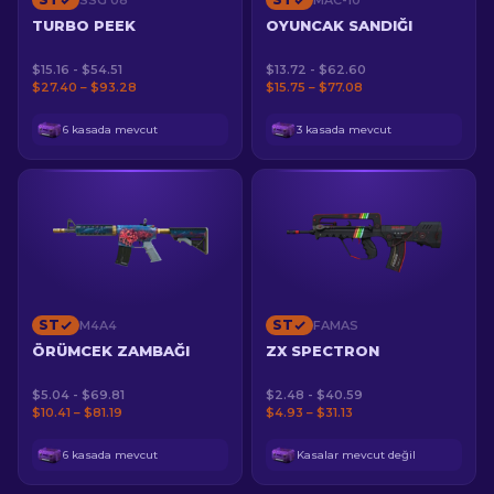
SSG 08
MAC-10
TURBO PEEK
OYUNCAK SANDIĞI
$15.16 - $54.51
$13.72 - $62.60
$27.40 – $93.28
$15.75 – $77.08
6 kasada mevcut
3 kasada mevcut
ST
ST
M4A4
FAMAS
ÖRÜMCEK ZAMBAĞI
ZX SPECTRON
$5.04 - $69.81
$2.48 - $40.59
$10.41 – $81.19
$4.93 – $31.13
6 kasada mevcut
Kasalar mevcut değil