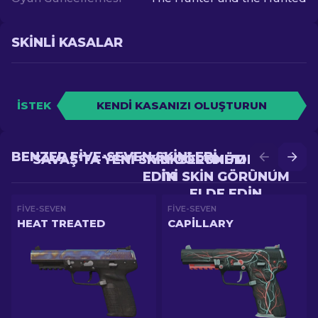
SKINLI KASALAR
İSTEK
KENDI KASANIZI OLUŞTURUN
BENZER FIVE-SEVEN SKINLERI
SAVAŞ'TA YENI SKIN GÖRÜNÜM ELDE
YÜKSELTME'DE DAHA
EDIN
IYI SKIN GÖRÜNÜM
ELDE EDIN
FIVE-SEVEN
FIVE-SEVEN
HEAT TREATED
CAPILLARY