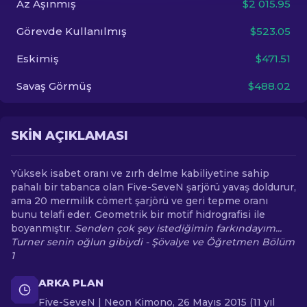
Az Aşınmış
$2 015.95
Görevde Kullanılmış
$523.05
TR
Eskimiş
$471.51
Savaş Görmüş
$488.02
SKIN AÇIKLAMASI
Yüksek isabet oranı ve zırh delme kabiliyetine sahip
pahalı bir tabanca olan Five-SeveN şarjörü yavaş doldurur,
ama 20 mermilik cömert şarjörü ve geri tepme oranı
bunu telafi eder. Geometrik bir motif hidrografisi ile
boyanmıştır.
Senden çok şey istediğimin farkındayım...
Turner senin oğlun gibiydi - Şövalye ve Öğretmen Bölüm
1
ARKA PLAN
Five-SeveN | Neon Kimono, 26 Mayıs 2015 (11 yıl