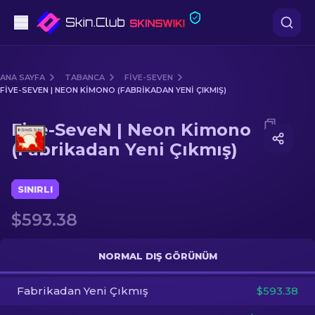
Tabanca
ANA SAYFA
TABANCA
FIVE-SEVEN
FIVE-SEVEN | NEON KIMONO (FABRIKADAN YENI ÇIKMIŞ)
Orta seviye
Media of
Five-SeveN | Neon Kimono (Fabrikadan Yeni
Five-SeveN | Neon Kimono
Tüfek
(Fabrikadan Yeni Çıkmış)
Dürbünlü Tüfek
SINIRLI
Bıçaklar
$593.38
Eldiven
NORMAL DIŞ GÖRÜNÜM
Kasalar
Fabrikadan Yeni Çıkmış
$593.38
Diğer