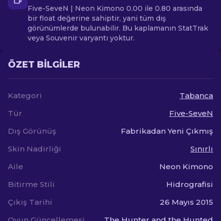
Five-SeveN | Neon Kimono 0.00 ile 0.80 arasında
bir float değerine sahiptir, yani tüm dış
görünümlerde bulunabilir. Bu kaplamanın StatTrak
veya Souvenir varyantı yoktur.
ÖZET BILGILER
Kategori
Tabanca
Tür
Five-SeveN
Dış Görünüş
Fabrikadan Yeni Çıkmış
Skin Nadirliği
Sınırlı
Aile
Neon Kimono
Bitirme Stili
Hidrografisi
Çıkış Tarihi
26 Mayıs 2015
Oyun Güncellemesi
The Hunter and the Hunted