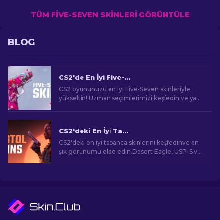
TÜM FIVE-SEVEN SKINLERI GÖRÜNTÜLE
BLOG
CS2'de En İyi Five-Seven Skinleri [2026]
CS2 oyununuzu en iyi Five-Seven skinleriyle
yükseltin! Uzman seçimlerimizi keşfedin ve yan
silahınız için mükemmel kozmetik yükseltmeyi
bulun.
CS2'deki En İyi Tabanca Skinleri [2026]
CS2'deki en iyi tabanca skinlerini keşfedinve en
şık görünümü elde edin.Desert Eagle, USP-S ve
dahafazlası için en iyi seçimler!