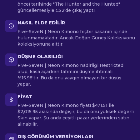
önce) tarihinde "The Hunter and the Hunted"
güncellemesiyle CS2'de çıkış yaptı.
NASIL ELDE EDILIR
Five-SeveN | Neon Kimono hiçbir kasanın içinde
bulunmamaktadır. Ancak Doğan Güneş Koleksiyonu
koleksiyonuna aittir.
DÜŞME OLASILIĞI
Five-SeveN | Neon Kimono nadirliği Restricted
olup, kasa açarken tahmini düşme ihtimali
%15.98'tir. Bu da onu yaygın olmayan bir düşüş
yapar.
FIYAT
Five-SeveN | Neon Kimono fiyatı $471.51 ile
$2,015.95 arasında değişir, bu da onu yüksek değerli
Skin yapar. Şu anda çeşitli pazar yerlerinden satın
alınabilir.
DIŞ GÖRÜNÜM VERSIYONLARI