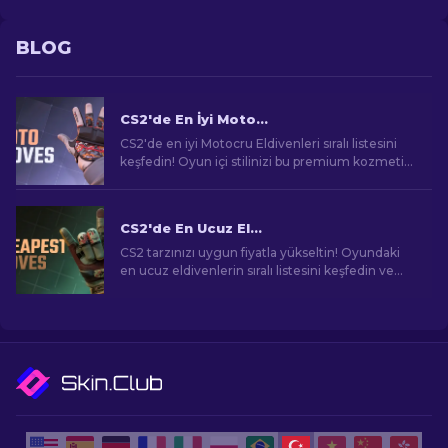
BLOG
CS2'de En İyi Motorcu Eldivenleri: Sıralı Liste [2025]
CS2'de en iyi Motocru Eldivenleri sıralı listesini
keşfedin! Oyun içi stilinizi bu premium kozmetik
öğelerle yükseltin, sizin için sıralandı.
CS2'de En Ucuz Eldivenler: Nihai Koleksiyon [2026]
CS2 tarzınızı uygun fiyatla yükseltin! Oyundaki
en ucuz eldivenlerin sıralı listesini keşfedin ve
oyun içi görünümünüzü geliştirin.