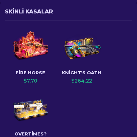
SKINLI KASALAR
FIRE HORSE
KNIGHT’S OATH
$
7.70
$
264.22
OVERTIMES?