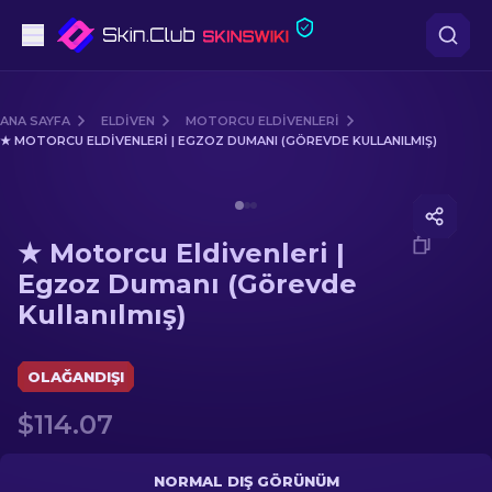
Tabanca
ANA SAYFA
ELDIVEN
MOTORCU ELDIVENLERI
★ MOTORCU ELDIVENLERI | EGZOZ DUMANI (GÖREVDE KULLANILMIŞ)
Orta seviye
Media of
★ Motorcu Eldivenleri | Egzoz Dumanı (Göre
Tüfek
★ Motorcu Eldivenleri |
Dürbünlü Tüfek
Egzoz Dumanı (Görevde
Kullanılmış)
Bıçaklar
Eldiven
OLAĞANDIŞI
$114.07
Kasalar
Diğer
NORMAL DIŞ GÖRÜNÜM