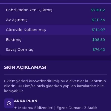
Fabrikadan Yeni Çıkmış
$718.62
TR
Az Aşınmış
$211.34
Görevde Kullanılmış
$114.07
Eskimiş
$98.59
Savaş Görmüş
$74.40
SKIN AÇIKLAMASI
Eklem yerleri kuvvetlendirilmiş bu eldivenler kullanıcının
ellerini 100 km/sa hızla giderken yapılan kazalardan bile
koruyabilir.
ARKA PLAN
★ Motorcu Eldivenleri | Egzoz Dumanı, 3 Aralık