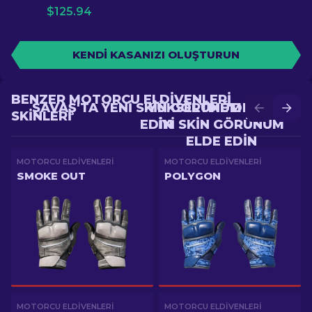
$
125.94
KENDI KASANIZI OLUŞTURUN
BENZER MOTORCU ELDIVENLERI
SAVAŞ'TA YENI SKIN GÖRÜNÜM ELDE
YÜKSELTME'DE DAHA
SKINLERI
EDIN
IYI SKIN GÖRÜNÜM
ELDE EDIN
MOTORCU ELDIVENLERI
MOTORCU ELDIVENLERI
SMOKE OUT
POLYGON
MOTORCU ELDIVENLERI
MOTORCU ELDIVENLERI