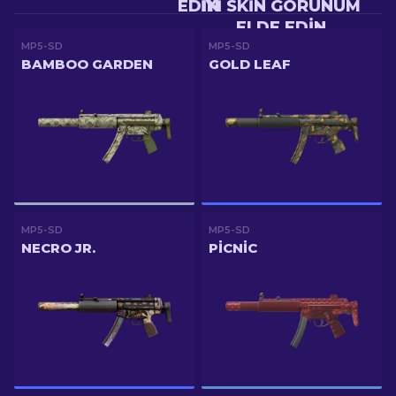
EDIN
IYI SKIN GÖRÜNÜM
ELDE EDIN
MP5-SD
MP5-SD
BAMBOO GARDEN
GOLD LEAF
MP5-SD
MP5-SD
NECRO JR.
PICNIC