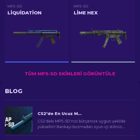
MP5-SD
MP5-SD
LIQUIDATION
LIME HEX
TÜM MP5-SD SKINLERI GÖRÜNTÜLE
BLOG
CS2'de En Ucuz MP5 Skinleri [2026]
CS2'deki MP5-SD'nizi bütçenize uygun şekilde
yükseltin! Bankayı bozmadan oyun içi stilinizi
geliştirecek en iyi uygun fiyatlı MP5 kaplamaları
için sıralamalarımızı keşfedin.