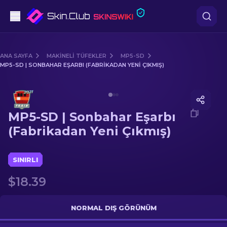
Tabanca
ANA SAYFA
MAKINELI TÜFEKLER
MP5-SD
MP5-SD | SONBAHAR EŞARBI (FABRIKADAN YENI ÇIKMIŞ)
Orta seviye
Media of
MP5-SD | Sonbahar Eşarbı (Fabrikadan Yeni 
Tüfek
MP5-SD | Sonbahar Eşarbı
Dürbünlü Tüfek
(Fabrikadan Yeni Çıkmış)
Bıçaklar
SINIRLI
Eldiven
$18.39
Kasalar
NORMAL DIŞ GÖRÜNÜM
Diğer