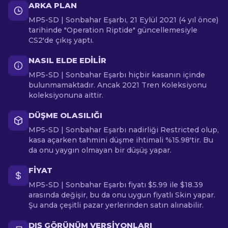
ARKA PLAN
MP5-SD | Sonbahar Eşarbı, 21 Eylül 2021 (4 yıl önce)
tarihinde "Operation Riptide" güncellemesiyle
CS2'de çıkış yaptı.
NASIL ELDE EDILIR
MP5-SD | Sonbahar Eşarbı hiçbir kasanın içinde
bulunmamaktadır. Ancak 2021 Tren Koleksiyonu
koleksiyonuna aittir.
DÜŞME OLASILIĞI
MP5-SD | Sonbahar Eşarbı nadirliği Restricted olup,
kasa açarken tahmini düşme ihtimali %15.98'tir. Bu
da onu yaygın olmayan bir düşüş yapar.
FIYAT
MP5-SD | Sonbahar Eşarbı fiyatı $5.99 ile $18.39
arasında değişir, bu da onu uygun fiyatlı Skin yapar.
Şu anda çeşitli pazar yerlerinden satın alınabilir.
DIŞ GÖRÜNÜM VERSIYONLARI