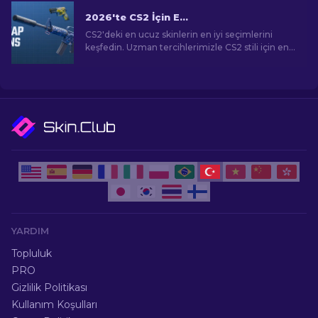
2026'te CS2 İçin En Ucuz Skinler
CS2'deki en ucuz skinlerin en iyi seçimlerini
keşfedin. Uzman tercihlerimizle CS2 stili için en
iyi ucuz skinleri keşfedin.
YARDIM
Topluluk
PRO
Gizlilik Politikası
Kullanım Koşulları