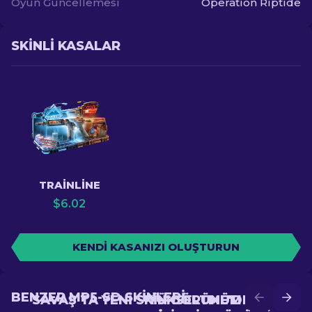
Oyun Güncellemesi
Operation Riptide
SKINLI KASALAR
TRAINLINE
$
6.02
KENDI KASANIZI OLUŞTURUN
BENZER MP5-SD SKINLERI
SAVAŞ'TA YENI SKIN GÖRÜNÜM ELDE
YÜKSELTME'DE DAHA