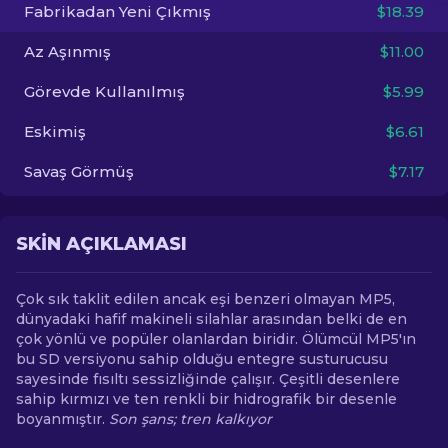
Fabrikadan Yeni Çıkmış
$18.39
TR
Az Aşınmış
$11.00
Görevde Kullanılmış
$5.99
Eskimiş
$6.61
Savaş Görmüş
$7.17
SKIN AÇIKLAMASI
Çok sık taklit edilen ancak eşi benzeri olmayan MP5,
dünyadaki hafif makineli silahlar arasından belki de en
çok yönlü ve popüler olanlardan biridir. Ölümcül MP5'ın
bu SD versiyonu sahip olduğu entegre susturucusu
sayesinde fısıltı sessizliğinde çalışır. Çeşitli desenlere
sahip kırmızı ve ten renkli bir hidrografik bir desenle
boyanmıştır.
Son şans; tren kalkıyor