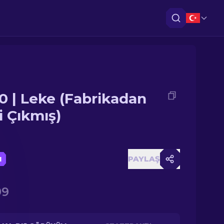
0 | Leke (Fabrikadan
i Çıkmış)
PAYLAŞ
I
99