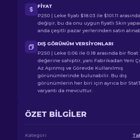
FIYAT
P250 | Leke fiyatı $18.03 ile $101.11 arasınd
değişir, bu da onu uygun fiyatlı Skin yapa
anda çeşitli pazar yerlerinden satın alınabi
DIŞ GÖRÜNÜM VERSIYONLARI
P250 | Leke 0.06 ile 0.18 arasında bir float
değerine sahiptir, yani Fabrikadan Yeni Ç
Az Aşınmış ve Görevde Kullanılmış
görünümlerinde bulunabilir. Bu dış
görünümlerin her biri için ayrıca bir Stat
varyantı da mevcuttur.
ÖZET BILGILER
Kategori
Ta