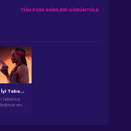
TÜM P250 SKINLERI GÖRÜNTÜLE
CS2'deki En İyi Tabanca Skinleri [2026]
yi tabanca
şfedinve en
 elde
agle, USP-S
 için en iyi