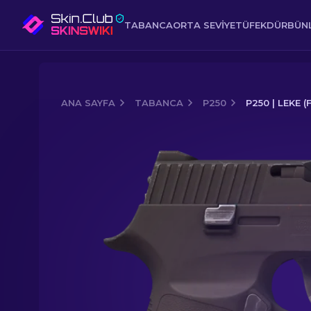
TABANCA
ORTA SEVIYE
TÜFEK
DÜRBÜNL
ANA SAYFA
TABANCA
P250
P250 | LEKE 
Media of
P250 | Leke (Fabrikadan Yen