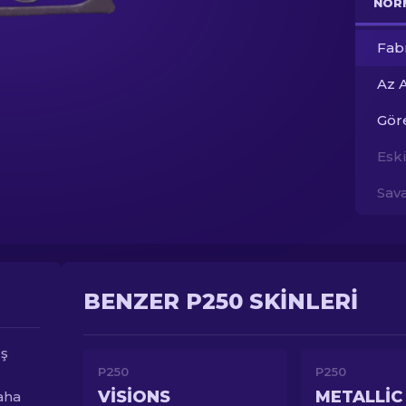
NOR
Fab
Az 
Gör
Esk
Sav
BENZER P250 SKINLERI
eş
P250
P250
VISIONS
METALLIC
aha