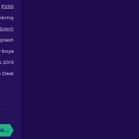
P250
Çıkmış
Sınırlı
Splash
y boya
s 2013
 Deal
TURUN