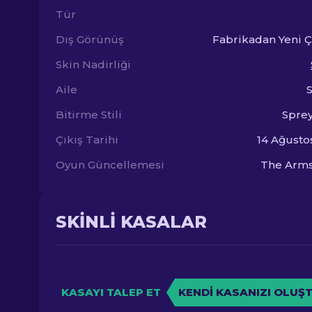
Tür
Dış Görünüş
Fabrikadan Yeni 
Skin Nadirliği
Aile
Bitirme Stili
Spre
Çıkış Tarihi
14 Ağusto
Oyun Güncellemesi
The Arms
SKINLI KASALAR
KASAYI TALEP ET
KENDI KASANIZI OLUŞ