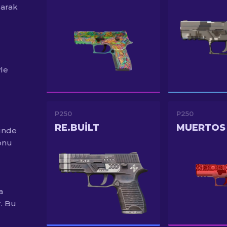
larak
le
P250
P250
RE.BUILT
MUERTOS
çinde
onu
a
. Bu