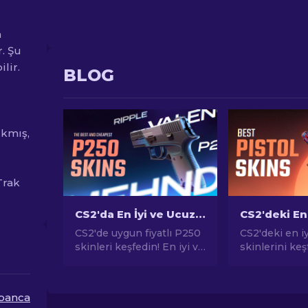
a
r. Şu
lir.
BLOG
ıkmış,
Trak
CS2'da En İyi ve Ucuz P250 Skinleri [2026]
CS2'de uygun fiyatlı P250
CS2'deki en i
skinleri keşfedin! En iyi ve
skinlerini ke
en ucuz P250 skinleri için
şık görünümü
seçeneklerimizi inceleyin.
edin.Desert E
Oyun deneyiminizi
ve dahafazlası
banca
geliştirin!
seçimler!