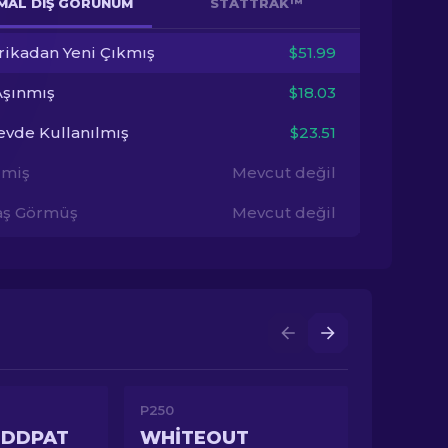
MAL DIŞ GÖRÜNÜM
STATTRAK™
rikadan Yeni Çıkmış
$51.99
Aşınmış
$18.03
evde Kullanılmış
$23.51
imiş
Mevcut değil
aş Görmüş
Mevcut değil
P250
 DDPAT
WHITEOUT