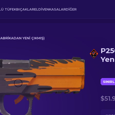
Ü TÜFEK
BIÇAKLAR
ELDIVEN
KASALAR
DIĞER
(FABRIKADAN YENI ÇIKMIŞ)
P25
i Çıkmış)
Yen
SINIRL
$51.