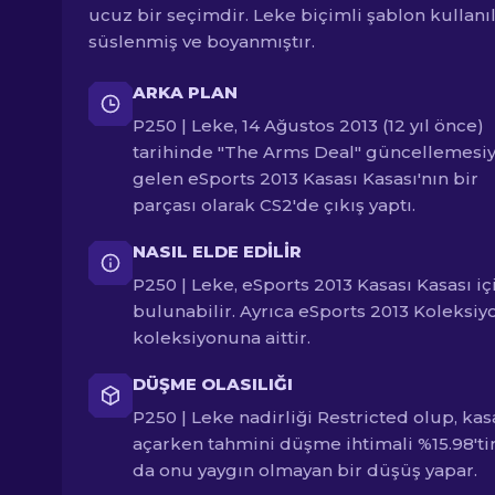
ucuz bir seçimdir. Leke biçimli şablon kullanı
süslenmiş ve boyanmıştır.
ARKA PLAN
P250 | Leke, 14 Ağustos 2013 (12 yıl önce)
tarihinde "The Arms Deal" güncellemesiy
gelen eSports 2013 Kasası Kasası'nın bir
parçası olarak CS2'de çıkış yaptı.
NASIL ELDE EDILIR
P250 | Leke, eSports 2013 Kasası Kasası i
bulunabilir. Ayrıca eSports 2013 Koleksiy
koleksiyonuna aittir.
DÜŞME OLASILIĞI
P250 | Leke nadirliği Restricted olup, kas
açarken tahmini düşme ihtimali %15.98'tir
da onu yaygın olmayan bir düşüş yapar.