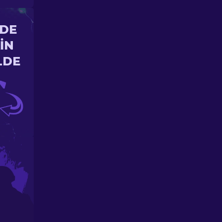
'DE
IN
LDE