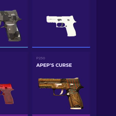
P250
APEP'S CURSE