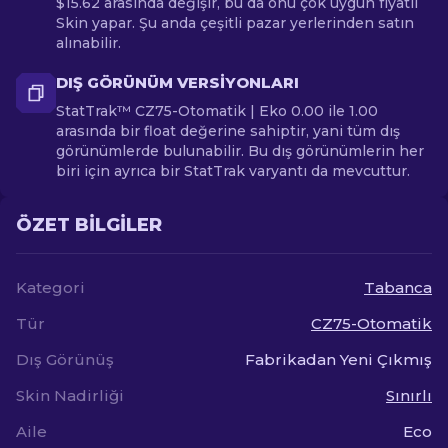
$15.62 arasında değişir, bu da onu çok uygun fiyatlı
Skin yapar. Şu anda çeşitli pazar yerlerinden satın
alınabilir.
DIŞ GÖRÜNÜM VERSIYONLARI
StatTrak™ CZ75-Otomatik | Eko 0.00 ile 1.00
arasında bir float değerine sahiptir, yani tüm dış
görünümlerde bulunabilir. Bu dış görünümlerin her
biri için ayrıca bir StatTrak varyantı da mevcuttur.
ÖZET BILGILER
Kategori
Tabanca
Tür
CZ75-Otomatik
Dış Görünüş
Fabrikadan Yeni Çıkmış
Skin Nadirliği
Sınırlı
Aile
Eco