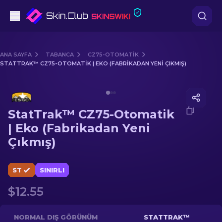
Tabanca
ANA SAYFA
TABANCA
CZ75-OTOMATIK
STATTRAK™ CZ75-OTOMATIK | EKO (FABRIKADAN YENI ÇIKMIŞ)
Orta seviye
Media of
StatTrak™ CZ75-Otomatik | Eko (Fabrikadan
Tüfek
StatTrak™ CZ75-Otomatik
Dürbünlü Tüfek
| Eko (Fabrikadan Yeni
Çıkmış)
Bıçaklar
Eldiven
ST
SINIRLI
$12.55
Kasalar
Diğer
NORMAL DIŞ GÖRÜNÜM
STATTRAK™