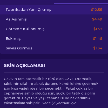
Fabrikadan Yeni Çıkmış
$12.55
TR
Az Aşınmış
$4.49
Görevde Kullanılmış
$1.57
Eskimiş
$1.46
Savaş Görmüş
$1.34
SKIN AÇIKLAMASI
CZ75'in tam otomatik bir türü olan CZ75-Otomatik,
rakibinin silahını alarak durumu kendi lehine çevirmek
için kısa vadeli ideal bir seçenektir. Fakat çok az bir
cephaneye sahip olduğu için, güçlü bir tetik disiplini
gerektirir. Beyaz ve yeşil tabana ısı ile nakledilmiş
çıkartmalara sahiptir.
Daha iyi yarınlar için