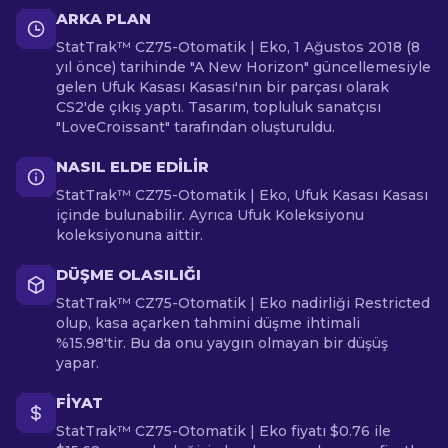
ARKA PLAN
StatTrak™ CZ75-Otomatik | Eko, 1 Ağustos 2018 (8
yıl önce) tarihinde "A New Horizon" güncellemesiyle
gelen Ufuk Kasası Kasası'nın bir parçası olarak
CS2'de çıkış yaptı. Tasarım, topluluk sanatçısı
"LoveCroissant" tarafından oluşturuldu.
NASIL ELDE EDILIR
StatTrak™ CZ75-Otomatik | Eko, Ufuk Kasası Kasası
içinde bulunabilir. Ayrıca Ufuk Koleksiyonu
koleksiyonuna aittir.
DÜŞME OLASILIĞI
StatTrak™ CZ75-Otomatik | Eko nadirliği Restricted
olup, kasa açarken tahmini düşme ihtimali
%15.98'tir. Bu da onu yaygın olmayan bir düşüş
yapar.
FIYAT
StatTrak™ CZ75-Otomatik | Eko fiyatı $0.76 ile