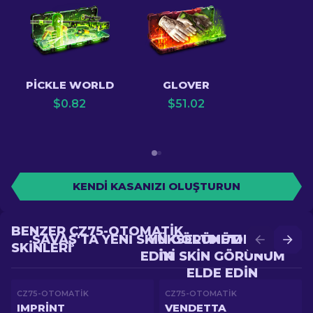
PICKLE WORLD
GLOVER
$
0.82
$
51.02
KENDI KASANIZI OLUŞTURUN
BENZER CZ75-OTOMATIK
SAVAŞ'TA YENI SKIN GÖRÜNÜM ELDE
YÜKSELTME'DE DAHA
SKINLERI
EDIN
IYI SKIN GÖRÜNÜM
ELDE EDIN
CZ75-OTOMATIK
CZ75-OTOMATIK
IMPRINT
VENDETTA