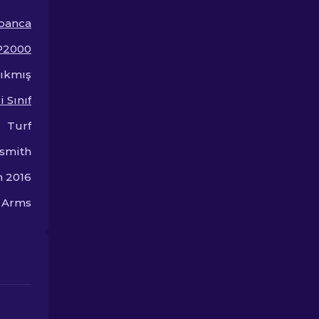
görünümlerle 
değer dünyası
banca
P2000
Çıkmış
 Sınıf
Turf
smith
m 2016
n Arms