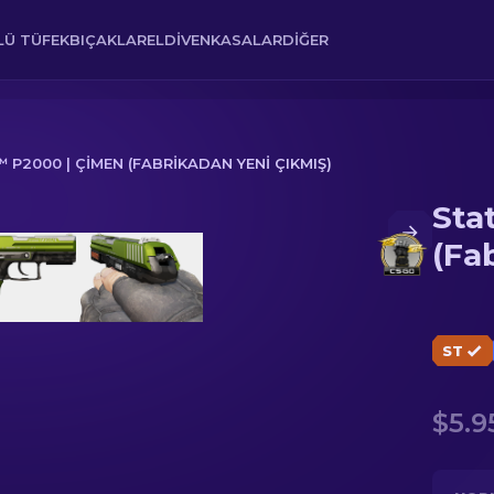
Ü TÜFEK
BIÇAKLAR
ELDIVEN
KASALAR
DIĞER
P2000 | ÇIMEN (FABRIKADAN YENI ÇIKMIŞ)
Sta
abrikadan Yeni Çıkmış)
(Fa
ST
$5.9