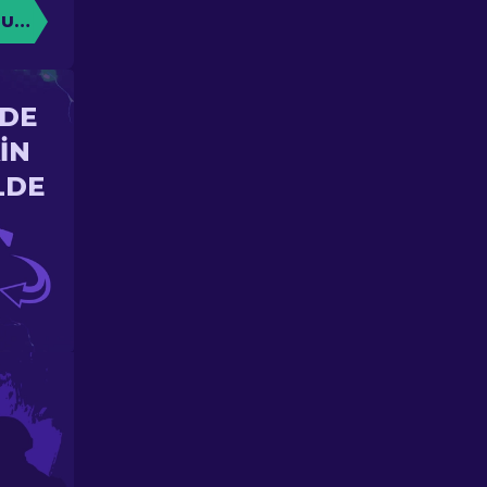
TURUN
'DE
IN
LDE