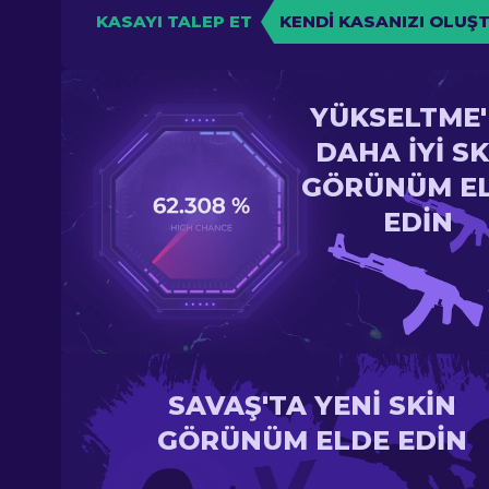
KASAYI TALEP ET
KENDI KASANIZI OLUŞ
YÜKSELTME
DAHA IYI SK
GÖRÜNÜM E
EDIN
SAVAŞ'TA YENI SKIN
GÖRÜNÜM ELDE EDIN