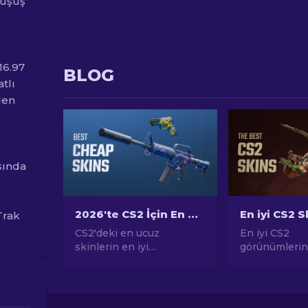
düşüş
16.97
BLOG
tlı
den
sında
2026'te CS2 İçin En Ucuz Skinler
Trak
CS2'deki en ucuz
En iyi CS2
skinlerin en iyi
görünümlerin
seçimlerini keşfedin.
seçimimizle s
Uzman tercihlerimizle
modanın zirve
CS2 stili için en iyi ucuz
keşfedin! CS2
skinleri keşfedin.
sunduğu en i