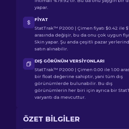
ihtimali %79.92'tir. Bu da onu yaygın bir 
yapar.
FIYAT
StatTrak™ P2000 | Çimen fiyatı $0.42 ile $
arasında değişir, bu da onu çok uygun fiya
Skin yapar. Şu anda çeşitli pazar yerlerin
satın alınabilir.
DIŞ GÖRÜNÜM VERSIYONLARI
StatTrak™ P2000 | Çimen 0.00 ile 1.00 ara
bir float değerine sahiptir, yani tüm dış
görünümlerde bulunabilir. Bu dış
görünümlerin her biri için ayrıca bir Stat
varyantı da mevcuttur.
ÖZET BILGILER