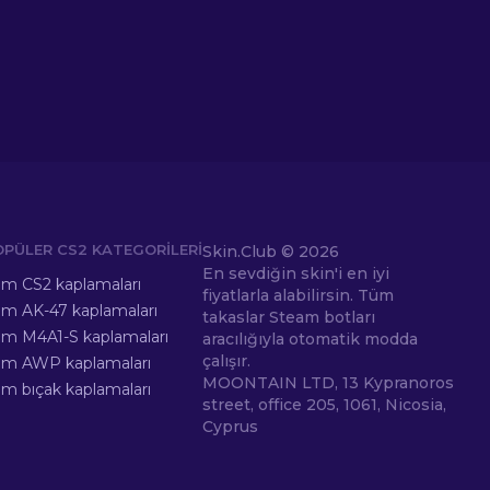
OPÜLER CS2 KATEGORILERI
Skin.Club ©
2026
En sevdiğin skin'i en iyi
m CS2 kaplamaları
fiyatlarla alabilirsin. Tüm
m AK-47 kaplamaları
takaslar Steam botları
m M4A1-S kaplamaları
aracılığıyla otomatik modda
çalışır.
üm AWP kaplamaları
MOONTAIN LTD, 13 Kypranoros
m bıçak kaplamaları
street, office 205, 1061, Nicosia,
Cyprus