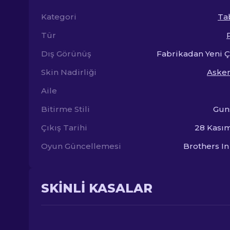
Kategori
Ta
Tür
Dış Görünüş
Fabrikadan Yeni 
Skin Nadirliği
Askeri
Aile
Bitirme Stili
Gun
Çıkış Tarihi
28 Kası
Oyun Güncellemesi
Brothers I
SKINLI KASALAR