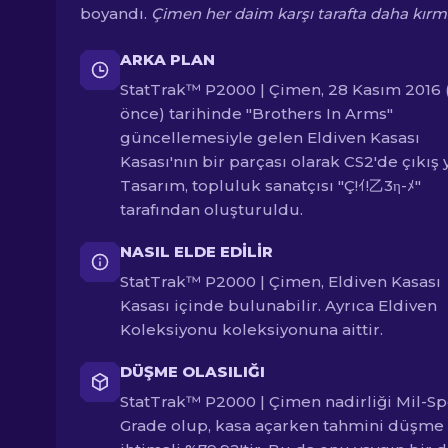
boyandı.
Çimen her daim karşı tarafta daha kırmı
ARKA PLAN
StatTrak™ P2000 | Çimen, 28 Kasım 2016 (
önce) tarihinde "Brothers In Arms"
güncellemesiyle gelen Eldiven Kasası
Kasası'nın bir parçası olarak CS2'de çıkış y
Tasarım, topluluk sanatçısı "Ç!ｲ!乙3η-ﾒ"
tarafından oluşturuldu.
NASIL ELDE EDILIR
StatTrak™ P2000 | Çimen, Eldiven Kasası
Kasası içinde bulunabilir. Ayrıca Eldiven
Koleksiyonu koleksiyonuna aittir.
DÜŞME OLASILIĞI
StatTrak™ P2000 | Çimen nadirliği Mil-S
Grade olup, kasa açarken tahmini düşme