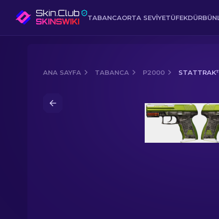
TABANCA
ORTA SEVIYE
TÜFEK
DÜRBÜNL
ANA SAYFA
TABANCA
P2000
STATTRAK™ 
Media of
StatTrak™ P2000 | Çimen (F