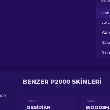
NOR
Fab
Az 
Gör
Esk
Sav
BENZER P2000 SKINLERI
2000
P2000
P2000
OBSIDIAN
WOODSM