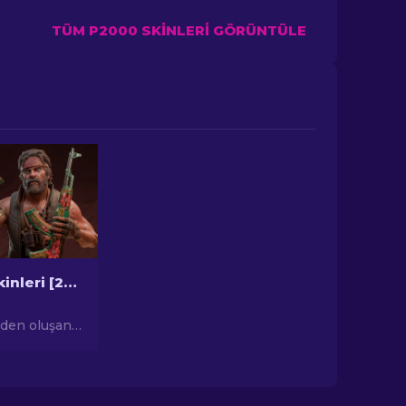
TÜM P2000 SKINLERI GÖRÜNTÜLE
En iyi CS2 Skinleri [2026]
den oluşan
anal
sini
'nin
yi