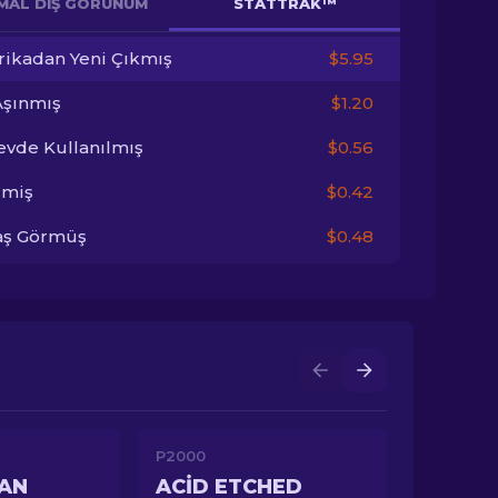
MAL DIŞ GÖRÜNÜM
STATTRAK™
rikadan Yeni Çıkmış
$5.95
Aşınmış
$1.20
evde Kullanılmış
$0.56
imiş
$0.42
aş Görmüş
$0.48
P2000
AN
ACID ETCHED