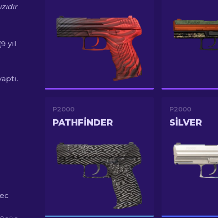
zıdır
9 yıl
aptı.
P2000
P2000
PATHFINDER
SILVER
pec