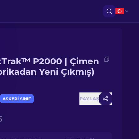
tTrak™ P2000 | Çimen
brikadan Yeni Çıkmış)
PAYLAŞ
ASKERI SINIF
5