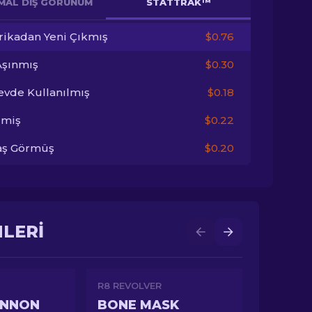
MAL DIŞ GÖRÜNÜM
STATTRAK™
rikadan Yeni Çıkmış
$0.76
Aşınmış
$0.30
evde Kullanılmış
$0.18
imiş
$0.22
aş Görmüş
$0.20
NLERI
R8 REVOLVER
ANNON
BONE MASK