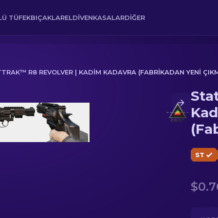
Ü TÜFEK
BIÇAKLAR
ELDIVEN
KASALAR
DIĞER
TRAK™ R8 REVOLVER | KADIM KADAVRA (FABRIKADAN YENI ÇIKM
Sta
dim Kadavra (Fabrikadan Yeni Çıkmış)
Kad
(Fa
ST
$0.7