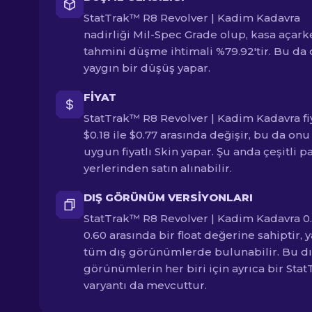
StatTrak™ R8 Revolver | Kadim Kadavra
nadirliği Mil-Spec Grade olup, kasa açark
tahmini düşme ihtimali %79.92'tir. Bu da
yaygın bir düşüş yapar.
FIYAT
StatTrak™ R8 Revolver | Kadim Kadavra fi
$0.18 ile $0.77 arasında değişir, bu da onu
uygun fiyatlı Skin yapar. Şu anda çeşitli p
yerlerinden satın alınabilir.
DIŞ GÖRÜNÜM VERSIYONLARI
StatTrak™ R8 Revolver | Kadim Kadavra 0.
0.60 arasında bir float değerine sahiptir, y
tüm dış görünümlerde bulunabilir. Bu dı
görünümlerin her biri için ayrıca bir Stat
varyantı da mevcuttur.