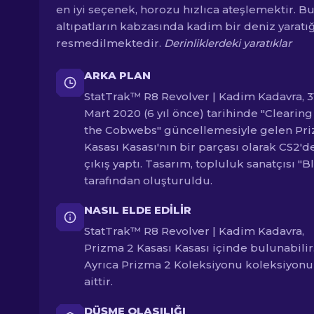
en iyi seçenek, horozu hızlıca ateşlemektir. B
altıpatların kabzasında kadim bir deniz yaratığ
resmedilmektedir.
Derinliklerdeki yaratıklar
ARKA PLAN
StatTrak™ R8 Revolver | Kadim Kadavra, 3
Mart 2020 (6 yıl önce) tarihinde "Clearin
the Cobwebs" güncellemesiyle gelen Pr
Kasası Kasası'nın bir parçası olarak CS2'd
çıkış yaptı. Tasarım, topluluk sanatçısı "B
tarafından oluşturuldu.
NASIL ELDE EDILIR
StatTrak™ R8 Revolver | Kadim Kadavra,
Prizma 2 Kasası Kasası içinde bulunabilir
Ayrıca Prizma 2 Koleksiyonu koleksiyon
aittir.
DÜŞME OLASILIĞI