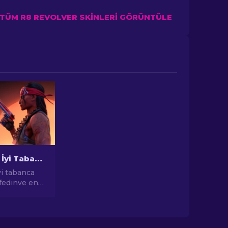
TÜM R8 REVOLVER SKINLERI GÖRÜNTÜLE
CS2'deki En İyi Tabanca Skinleri [2026]
yi tabanca
şfedinve en
 elde
agle, USP-S
 için en iyi