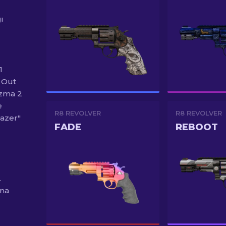
u
ı
1
g Out
izma 2
e
R8 REVOLVER
R8 REVOLVER
lazer"
FADE
REBOOT
.
una