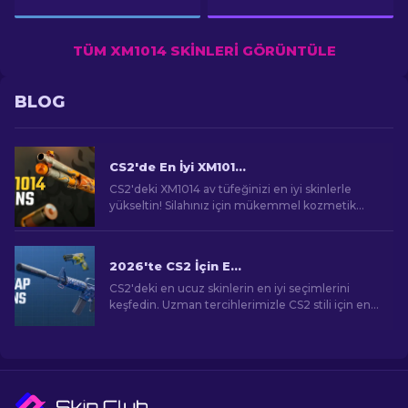
TÜM XM1014 SKINLERI GÖRÜNTÜLE
BLOG
CS2'de En İyi XM1014 Skinler [2026]
CS2'deki XM1014 av tüfeğinizi en iyi skinlerle
yükseltin! Silahınız için mükemmel kozmetik
geliştirmeyi bulmak için uzman sıralamalarımızı
keşfedin.
2026'te CS2 İçin En Ucuz Skinler
CS2'deki en ucuz skinlerin en iyi seçimlerini
keşfedin. Uzman tercihlerimizle CS2 stili için en
iyi ucuz skinleri keşfedin.