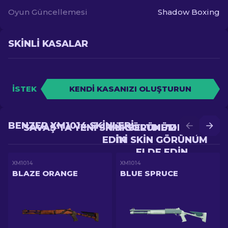
Oyun Güncellemesi
Shadow Boxing
SKINLI KASALAR
İSTEK
KENDI KASANIZI OLUŞTURUN
BENZER XM1014 SKINLERI
SAVAŞ'TA YENI SKIN GÖRÜNÜM ELDE
YÜKSELTME'DE DAHA
EDIN
IYI SKIN GÖRÜNÜM
ELDE EDIN
XM1014
XM1014
BLAZE ORANGE
BLUE SPRUCE