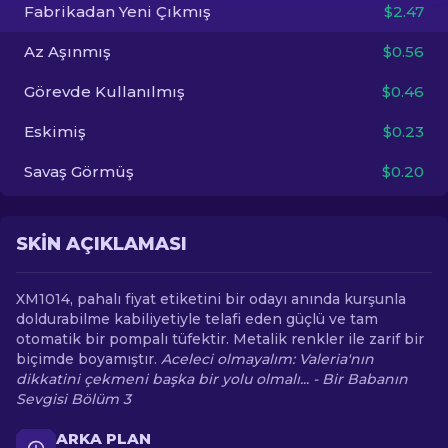
Fabrikadan Yeni Çıkmış
$2.47
TR
Az Aşınmış
$0.56
Görevde Kullanılmış
$0.46
Eskimiş
$0.23
Savaş Görmüş
$0.20
SKIN AÇIKLAMASI
XM1014, pahalı fiyat etiketini bir odayı anında kurşunla
doldurabilme kabiliyetiyle telafi eden güçlü ve tam
otomatik bir pompalı tüfektir. Metalik renkler ile zarif bir
biçimde boyamıştır.
Aceleci olmayalım: Valeria'nın
dikkatini çekmeni başka bir yolu olmalı... - Bir Babanın
Sevgisi Bölüm 3
ARKA PLAN