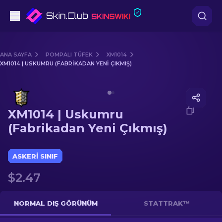
Tabanca
ANA SAYFA
POMPALI TÜFEK
XM1014
XM1014 | USKUMRU (FABRIKADAN YENI ÇIKMIŞ)
Orta seviye
Media of
XM1014 | Uskumru (Fabrikadan Yeni Çıkmış)
Tüfek
XM1014 | Uskumru
Dürbünlü Tüfek
(Fabrikadan Yeni Çıkmış)
Bıçaklar
ASKERI SINIF
Eldiven
$2.47
Kasalar
NORMAL DIŞ GÖRÜNÜM
STATTRAK™
Diğer