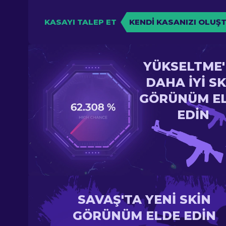
KASAYI TALEP ET
KENDI KASANIZI OLUŞ
YÜKSELTME
DAHA IYI SK
GÖRÜNÜM E
EDIN
SAVAŞ'TA YENI SKIN
GÖRÜNÜM ELDE EDIN