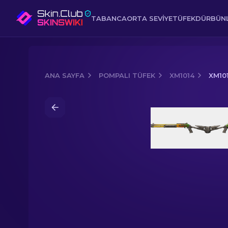
TABANCA
ORTA SEVIYE
TÜFEK
DÜRBÜNL
ANA SAYFA
POMPALI TÜFEK
XM1014
XM10
Media of
XM1014 | Teclu Lambası (Fab