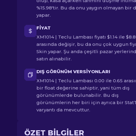
olup, kasa açarken tahmini düşme ihtima
%15.98'tir. Bu da onu yaygın olmayan bir 
yapar.
FIYAT
XM1014 | Teclu Lambası fiyatı $1.14 ile $8.
arasında değişir, bu da onu çok uygun fiya
Skin yapar. Şu anda çeşitli pazar yerlerin
satın alınabilir.
DIŞ GÖRÜNÜM VERSIYONLARI
XM1014 | Teclu Lambası 0.00 ile 0.65 aras
bir float değerine sahiptir, yani tüm dış
görünümlerde bulunabilir. Bu dış
görünümlerin her biri için ayrıca bir Stat
varyantı da mevcuttur.
ÖZET BILGILER