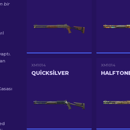
n bir
ıl
aptı.
dan
XM1014
XM1014
QUICKSILVER
HALFTONE
Kasası
ted