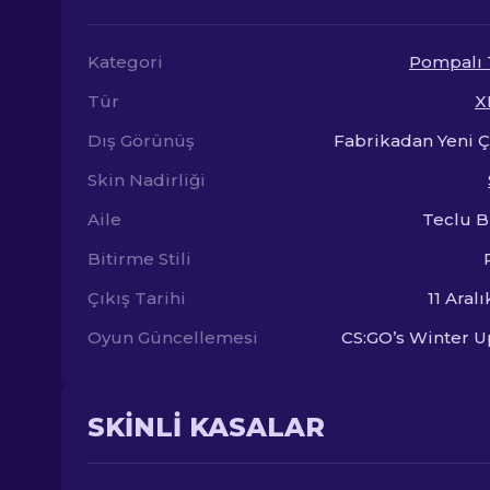
Kategori
Pompalı 
Tür
X
Dış Görünüş
Fabrikadan Yeni 
Skin Nadirliği
Aile
Teclu B
Bitirme Stili
Çıkış Tarihi
11 Aral
Oyun Güncellemesi
CS:GO’s Winter 
SKINLI KASALAR