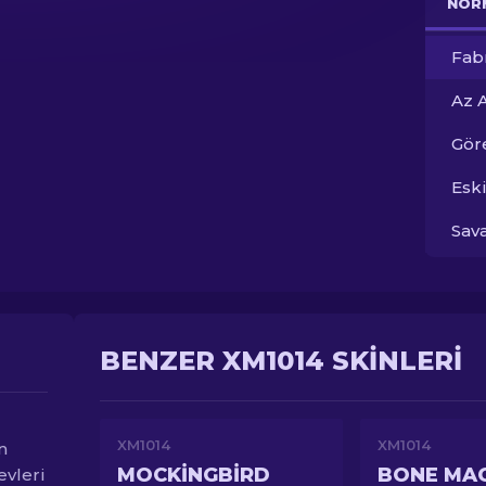
NOR
Fab
Az 
Gör
Esk
Sav
BENZER XM1014 SKINLERI
XM1014
XM1014
n
MOCKINGBIRD
BONE MA
evleri