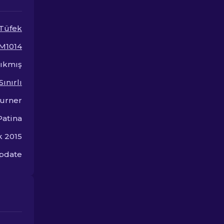
keşfedin.
Tüfek
M1014
Çıkmış
Sınırlı
urner
Patina
ık 2015
Update