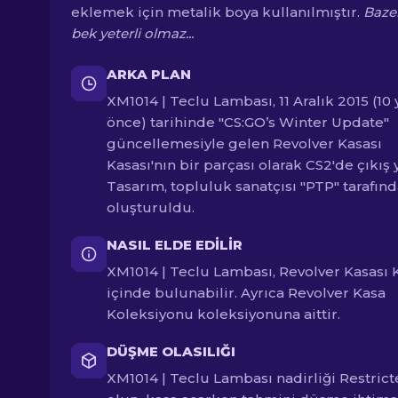
eklemek için metalik boya kullanılmıştır.
Baze
bek yeterli olmaz...
ARKA PLAN
XM1014 | Teclu Lambası, 11 Aralık 2015 (10 y
önce) tarihinde "CS:GO’s Winter Update"
güncellemesiyle gelen Revolver Kasası
Kasası'nın bir parçası olarak CS2'de çıkış y
Tasarım, topluluk sanatçısı "PTP" tarafın
oluşturuldu.
NASIL ELDE EDILIR
XM1014 | Teclu Lambası, Revolver Kasası 
içinde bulunabilir. Ayrıca Revolver Kasa
Koleksiyonu koleksiyonuna aittir.
DÜŞME OLASILIĞI
XM1014 | Teclu Lambası nadirliği Restric