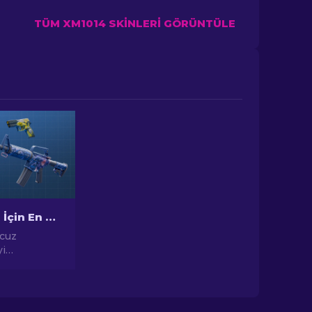
TÜM XM1014 SKINLERI GÖRÜNTÜLE
2026'te CS2 İçin En Ucuz Skinler
ucuz
yi
eşfedin.
lerimizle
en iyi ucuz
din.