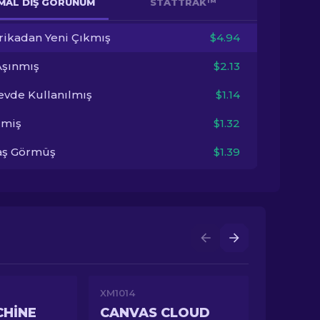
MAL DIŞ GÖRÜNÜM
STATTRAK™
rikadan Yeni Çıkmış
$4.94
Aşınmış
$2.13
evde Kullanılmış
$1.14
imiş
$1.32
aş Görmüş
$1.39
XM1014
CHINE
CANVAS CLOUD