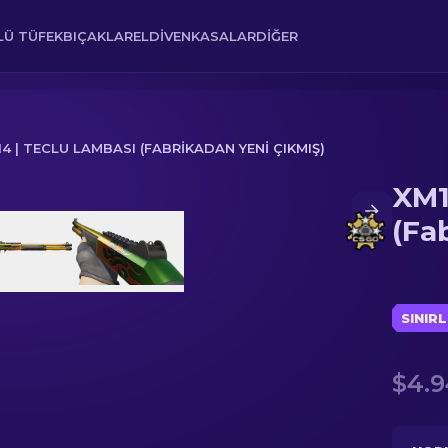
Ü TÜFEK
BIÇAKLAR
ELDIVEN
KASALAR
DIĞER
14 | TECLU LAMBASI (FABRIKADAN YENI ÇIKMIŞ)
XM1
rikadan Yeni Çıkmış)
(Fa
SINIRL
$4.9