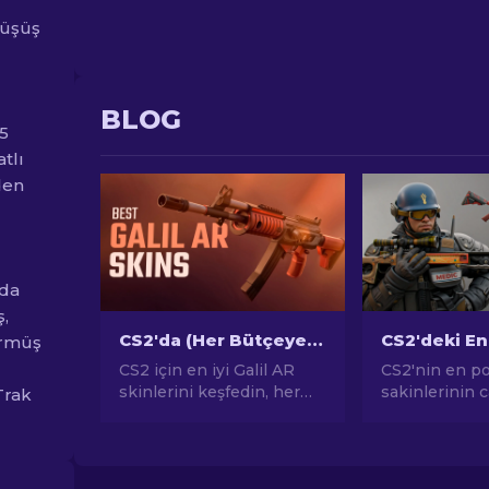
düşüş
BLOG
35
tlı
den
nda
ş,
CS2'da (Her Bütçeye Uygun) En İyi Galil AR Skinleri [2026]
örmüş
CS2 için en iyi Galil AR
CS2'nin en p
skinlerini keşfedin, her
sakinlerinin 
Trak
bütçeye uygun! Oyun
keşfedin! Çarp
deneyiminizi geliştiren iyi
tasarımlardan
ve uygun fiyatlı silah
potansiyeline
skinlerini keşfedin.
CS2'nin sund