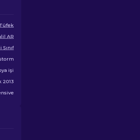
Popüler Skinl
dünyasını keş
Tüfek
lil AR
 Sınıf
storm
ya işi
k 2013
ensive