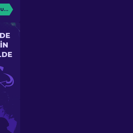
TURUN
'DE
IN
LDE