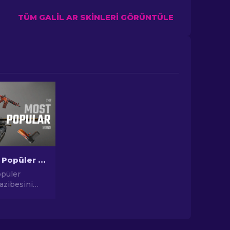
TÜM GALIL AR SKINLERI GÖRÜNTÜLE
CS2'deki En Popüler Skinler
opüler
cazibesini
ıcı
 yatırım
 kadar,
uğu En