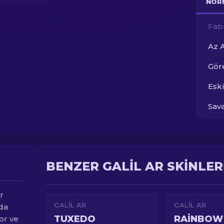
NOR
Fab
Az 
Gör
Esk
Sav
BENZER GALIL AR SKINLER
r
GALIL AR
GALIL AR
da
TUXEDO
RAINBOW
mor ve