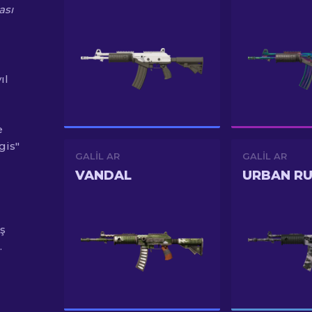
ası
ıl
e
gis"
GALIL AR
GALIL AR
VANDAL
URBAN R
ış
.