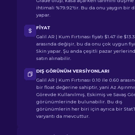
Grade olup, kasa açarken tahmini düşme
ihtimali %79.92'tir. Bu da onu yaygın bir 
yapar.
FIYAT
Galil AR | Kum Fırtınası fiyatı $1.47 ile $13.
arasında değişir, bu da onu çok uygun fiya
Skin yapar. Şu anda çeşitli pazar yerlerin
satın alınabilir.
DIŞ GÖRÜNÜM VERSIYONLARI
Galil AR | Kum Fırtınası 0.10 ile 0.60 arası
bir float değerine sahiptir, yani Az Aşınmı
Görevde Kullanılmış, Eskimiş ve Savaş G
görünümlerinde bulunabilir. Bu dış
görünümlerin her biri için ayrıca bir Stat
varyantı da mevcuttur.