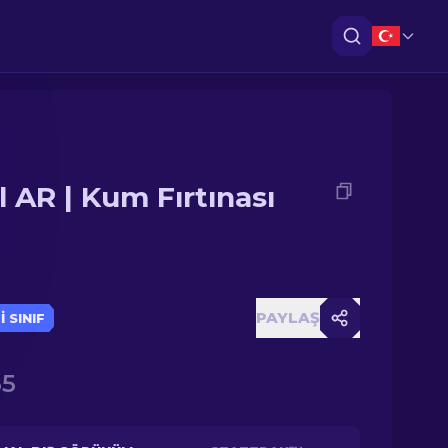
l AR | Kum Fırtınası
PAYLAŞ
 SINIF
35