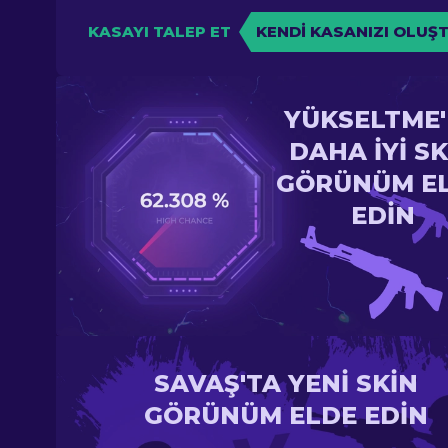
KASAYI TALEP ET
KENDI KASANIZI OLUŞ
YÜKSELTME
DAHA IYI SK
GÖRÜNÜM E
EDIN
SAVAŞ'TA YENI SKIN
GÖRÜNÜM ELDE EDIN