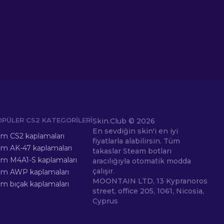
OPÜLER CS2 KATEGORILERI
Skin.Club ©
2026
En sevdiğin skin'i en iyi
m CS2 kaplamaları
fiyatlarla alabilirsin. Tüm
m AK-47 kaplamaları
takaslar Steam botları
m M4A1-S kaplamaları
aracılığıyla otomatik modda
çalışır.
üm AWP kaplamaları
MOONTAIN LTD, 13 Kypranoros
m bıçak kaplamaları
street, office 205, 1061, Nicosia,
Cyprus