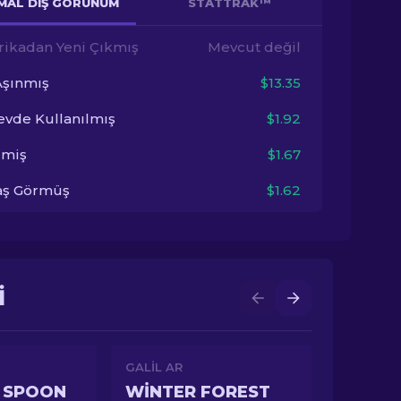
MAL DIŞ GÖRÜNÜM
STATTRAK™
rikadan Yeni Çıkmış
Mevcut değil
Aşınmış
$13.35
evde Kullanılmış
$1.92
imiş
$1.67
aş Görmüş
$1.62
I
GALIL AR
 SPOON
WINTER FOREST