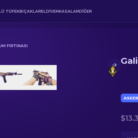
Ü TÜFEK
BIÇAKLAR
ELDIVEN
KASALAR
DIĞER
KUM FIRTINASI
Gali
ASKERI
$13.