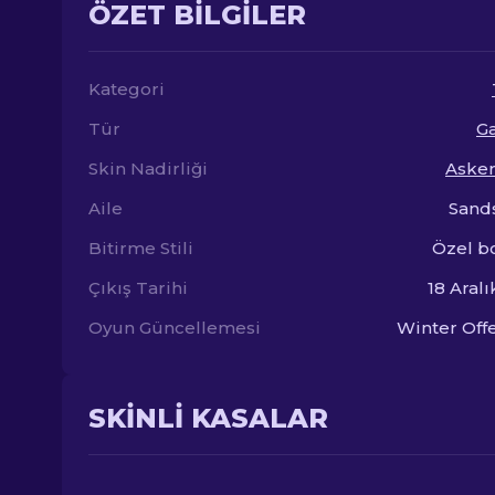
ÖZET BILGILER
Kategori
Tür
Ga
Skin Nadirliği
Askeri
Aile
Sand
Bitirme Stili
Özel bo
Çıkış Tarihi
18 Aralı
Oyun Güncellemesi
Winter Off
SKINLI KASALAR