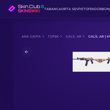
TABANCA
ORTA SEVIYE
TÜFEK
DÜRBÜNL
ANA SAYFA
TÜFEK
GALIL AR
GALIL AR | 
Media of
Galil AR | Kum Fırtınası