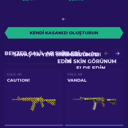
KENDI KASANIZI OLUŞTURUN
BENZER GALIL AR SKINLERI
SAVAŞ'TA YENI SKIN GÖRÜNÜM ELDE
YÜKSELTME'DE DAHA
EDIN
IYI SKIN GÖRÜNÜM
ELDE EDIN
GALIL AR
GALIL AR
CAUTION!
VANDAL