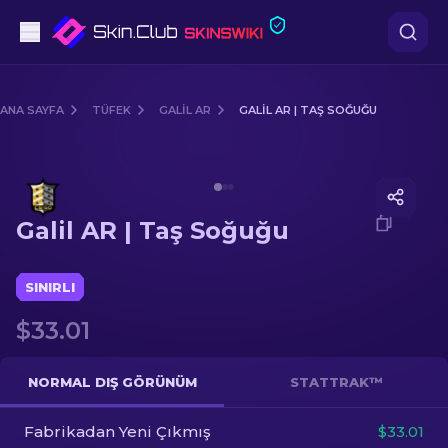
Tabanca
ANA SAYFA
TÜFEK
GALIL AR
GALIL AR | TAŞ SOĞUĞU
Orta seviye
Media of
Galil AR | Taş Soğuğu
Tüfek
Galil AR | Taş Soğuğu
Dürbünlü Tüfek
Bıçaklar
SINIRLI
$33.01
Eldiven
Kasalar
NORMAL DIŞ GÖRÜNÜM
STATTRAK™
Fabrikadan Yeni Çıkmış
Diğer
$33.01