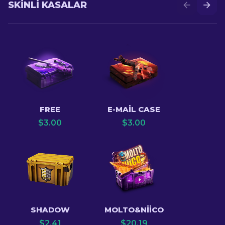
SKINLI KASALAR
FREE
E-MAIL CASE
$
3.00
$
3.00
SHADOW
MOLTO&NIICO
$
2.41
$
20.19