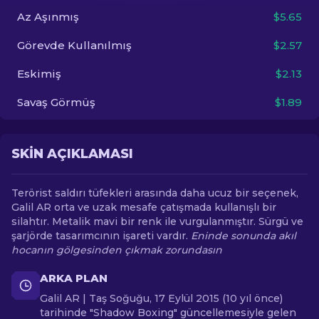
Az Aşınmış
$5.65
TR
Görevde Kullanılmış
$2.57
Eskimiş
$2.13
Savaş Görmüş
$1.89
SKIN AÇIKLAMASI
Terörist saldırı tüfekleri arasında daha ucuz bir seçenek,
Galil AR orta ve uzak mesafe çatışmada kullanışlı bir
silahtır. Metalik mavi bir renk ile vurgulanmıştır. Sürgü ve
şarjörde tasarımcının işareti vardır.
Eninde sonunda akıl
hocanın gölgesinden çıkmak zorundasın
ARKA PLAN
Galil AR | Taş Soğuğu, 17 Eylül 2015 (10 yıl önce)
tarihinde "Shadow Boxing" güncellemesiyle gelen