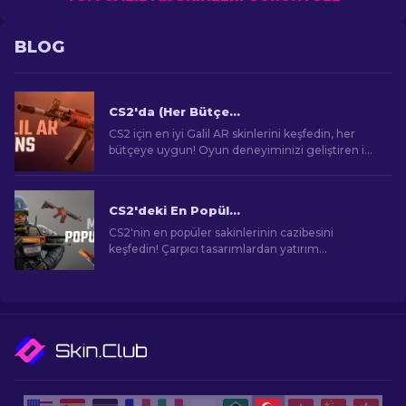
BLOG
CS2'da (Her Bütçeye Uygun) En İyi Galil AR Skinleri [2026]
CS2 için en iyi Galil AR skinlerini keşfedin, her
bütçeye uygun! Oyun deneyiminizi geliştiren iyi
ve uygun fiyatlı silah skinlerini keşfedin.
CS2'deki En Popüler Skinler
CS2'nin en popüler sakinlerinin cazibesini
keşfedin! Çarpıcı tasarımlardan yatırım
potansiyeline kadar, CS2'nin sunduğu En
Popüler Skinlerin dünyasını keşfedin.